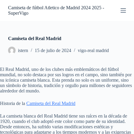
S
Camiseta de fútbol Atletico de Madrid 2024 2025 -
a
SuperVigo
l
t
a
r
a
Camiseta del Real Madrid
l
c
istern
15 de julio de 2024
vigo-real madrid
o
n
t
El Real Madrid, uno de los clubes más emblemáticos del fútbol
e
mundial, no solo destaca por sus logros en el campo, sino también por
n
su icónica camiseta blanca. Esta prenda no solo es un uniforme, sino
i
un símbolo de historia, tradición y orgullo para millones de seguidores
d
alrededor del mundo.
o
Historia de la
Camiseta del Real Madrid
La camiseta blanca del Real Madrid tiene sus raíces en la década de
1920, cuando el club adoptó este color como parte de su identidad.
Desde entonces, ha sufrido varias modificaciones estéticas y
tecnológicas para adaptarse a los tiempos modernos y a las exigencias