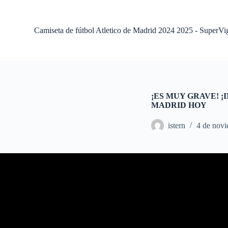
S
a
l
Camiseta de fútbol Atletico de Madrid 2024 2025 - SuperVi
t
a
r
a
l
c
o
¡ES MUY GRAVE! ¡
n
MADRID HOY
t
e
istern
4 de nov
n
i
d
o