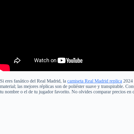
Si eres fanático del Real Madrid, la
camiseta Real Madrid replica
2024 e
material; las mejores réplicas son de poliéster suave y transpirable. C
tu nombre o el de tu jugador favorito. No olvides comparar precios en di