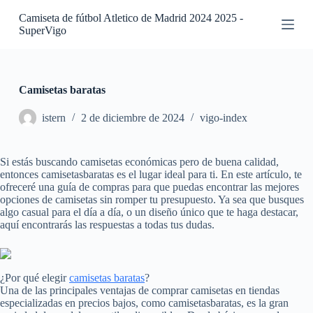
S
Camiseta de fútbol Atletico de Madrid 2024 2025 -
a
SuperVigo
l
t
a
r
a
Camisetas baratas
l
c
istern
2 de diciembre de 2024
vigo-index
o
n
t
Si estás buscando camisetas económicas pero de buena calidad,
e
entonces camisetasbaratas es el lugar ideal para ti. En este artículo, te
n
ofreceré una guía de compras para que puedas encontrar las mejores
i
opciones de camisetas sin romper tu presupuesto. Ya sea que busques
d
algo casual para el día a día, o un diseño único que te haga destacar,
o
aquí encontrarás las respuestas a todas tus dudas.
¿Por qué elegir
camisetas baratas
?
Una de las principales ventajas de comprar camisetas en tiendas
especializadas en precios bajos, como camisetasbaratas, es la gran