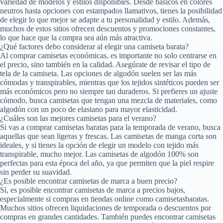
variedad de modelos y estilos disponibles. Desde básicos en colores
neutros hasta opciones con estampados llamativos, tienes la posibilidad
de elegir lo que mejor se adapte a tu personalidad y estilo. Además,
muchos de estos sitios ofrecen descuentos y promociones constantes,
lo que hace que la compra sea aún más atractiva.
¿Qué factores debo considerar al elegir una camiseta barata?
Al comprar camisetas económicas, es importante no solo centrarse en
el precio, sino también en la calidad. Asegúrate de revisar el tipo de
tela de la camiseta. Las opciones de algodón suelen ser las más
cómodas y transpirables, mientras que los tejidos sintéticos pueden ser
más económicos pero no siempre tan duraderos. Si prefieres un ajuste
cómodo, busca camisetas que tengan una mezcla de materiales, como
algodón con un poco de elastano para mayor elasticidad.
¿Cuáles son las mejores camisetas para el verano?
Si vas a comprar camisetas baratas para la temporada de verano, busca
aquellas que sean ligeras y frescas. Las camisetas de manga corta son
ideales, y si tienes la opción de elegir un modelo con tejido más
transpirable, mucho mejor. Las camisetas de algodón 100% son
perfectas para esta época del año, ya que permiten que la piel respire
sin perder su suavidad.
¿Es posible encontrar camisetas de marca a buen precio?
Sí, es posible encontrar camisetas de marca a precios bajos,
especialmente si compras en tiendas online como camisetasbaratas.
Muchos sitios ofrecen liquidaciones de temporada o descuentos por
compras en grandes cantidades. También puedes encontrar camisetas