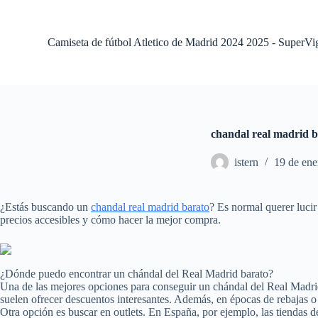
S
a
l
Camiseta de fútbol Atletico de Madrid 2024 2025 - SuperVi
t
a
r
a
l
c
o
chandal real madrid 
n
t
istern
19 de ene
e
n
i
d
¿Estás buscando un
chandal real madrid barato
? Es normal querer lucir
o
precios accesibles y cómo hacer la mejor compra.
¿Dónde puedo encontrar un chándal del Real Madrid barato?
Una de las mejores opciones para conseguir un chándal del Real Madrid
suelen ofrecer descuentos interesantes. Además, en épocas de rebajas o
Otra opción es buscar en outlets. En España, por ejemplo, las tiendas d