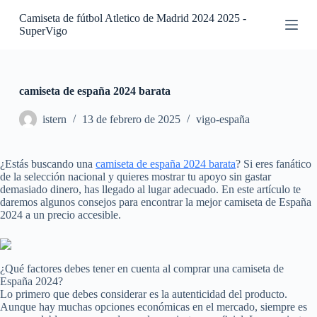
S
Camiseta de fútbol Atletico de Madrid 2024 2025 -
a
SuperVigo
l
t
a
r
a
camiseta de españa 2024 barata
l
c
istern
13 de febrero de 2025
vigo-españa
o
n
t
¿Estás buscando una
camiseta de españa 2024 barata
? Si eres fanático
e
de la selección nacional y quieres mostrar tu apoyo sin gastar
n
demasiado dinero, has llegado al lugar adecuado. En este artículo te
i
daremos algunos consejos para encontrar la mejor camiseta de España
d
2024 a un precio accesible.
o
¿Qué factores debes tener en cuenta al comprar una camiseta de
España 2024?
Lo primero que debes considerar es la autenticidad del producto.
Aunque hay muchas opciones económicas en el mercado, siempre es