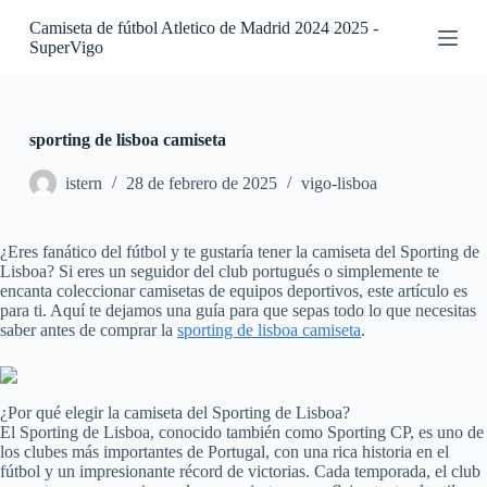
S
Camiseta de fútbol Atletico de Madrid 2024 2025 -
a
SuperVigo
l
t
a
r
a
sporting de lisboa camiseta
l
c
istern
28 de febrero de 2025
vigo-lisboa
o
n
t
¿Eres fanático del fútbol y te gustaría tener la camiseta del Sporting de
e
Lisboa? Si eres un seguidor del club portugués o simplemente te
n
encanta coleccionar camisetas de equipos deportivos, este artículo es
i
para ti. Aquí te dejamos una guía para que sepas todo lo que necesitas
d
saber antes de comprar la
sporting de lisboa camiseta
.
o
¿Por qué elegir la camiseta del Sporting de Lisboa?
El Sporting de Lisboa, conocido también como Sporting CP, es uno de
los clubes más importantes de Portugal, con una rica historia en el
fútbol y un impresionante récord de victorias. Cada temporada, el club