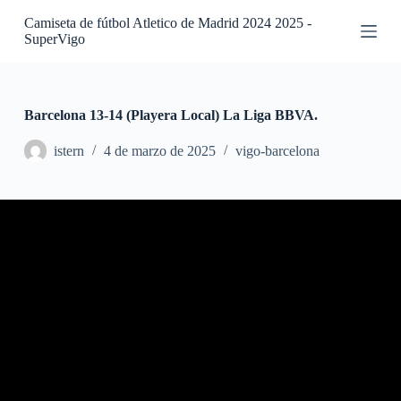
S
Camiseta de fútbol Atletico de Madrid 2024 2025 -
a
SuperVigo
l
t
a
r
a
Barcelona 13-14 (Playera Local) La Liga BBVA.
l
c
istern
4 de marzo de 2025
vigo-barcelona
o
n
t
e
n
i
d
o