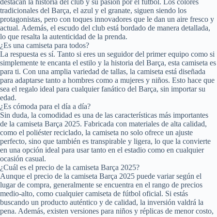
destacan la historia del club y su pasión por el fútbol. Los colores
tradicionales del Barça, el azul y el granate, siguen siendo los
protagonistas, pero con toques innovadores que le dan un aire fresco y
actual. Además, el escudo del club está bordado de manera detallada,
lo que resalta la autenticidad de la prenda.
¿Es una camiseta para todos?
La respuesta es sí. Tanto si eres un seguidor del primer equipo como si
simplemente te encanta el estilo y la historia del Barça, esta camiseta es
para ti. Con una amplia variedad de tallas, la camiseta está diseñada
para adaptarse tanto a hombres como a mujeres y niños. Esto hace que
sea el regalo ideal para cualquier fanático del Barça, sin importar su
edad.
¿Es cómoda para el día a día?
Sin duda, la comodidad es una de las características más importantes
de la camiseta Barça 2025. Fabricada con materiales de alta calidad,
como el poliéster reciclado, la camiseta no solo ofrece un ajuste
perfecto, sino que también es transpirable y ligera, lo que la convierte
en una opción ideal para usar tanto en el estadio como en cualquier
ocasión casual.
¿Cuál es el precio de la camiseta Barça 2025?
Aunque el precio de la camiseta Barça 2025 puede variar según el
lugar de compra, generalmente se encuentra en el rango de precios
medio-alto, como cualquier camiseta de fútbol oficial. Si estás
buscando un producto auténtico y de calidad, la inversión valdrá la
pena. Además, existen versiones para niños y réplicas de menor costo,