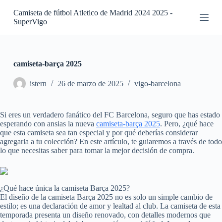
S
Camiseta de fútbol Atletico de Madrid 2024 2025 -
a
SuperVigo
l
t
a
r
a
camiseta-barça 2025
l
c
istern
26 de marzo de 2025
vigo-barcelona
o
n
t
Si eres un verdadero fanático del FC Barcelona, seguro que has estado
e
esperando con ansias la nueva
camiseta-barça 2025
. Pero, ¿qué hace
n
que esta camiseta sea tan especial y por qué deberías considerar
i
agregarla a tu colección? En este artículo, te guiaremos a través de todo
d
lo que necesitas saber para tomar la mejor decisión de compra.
o
¿Qué hace única la camiseta Barça 2025?
El diseño de la camiseta Barça 2025 no es solo un simple cambio de
estilo; es una declaración de amor y lealtad al club. La camiseta de esta
temporada presenta un diseño renovado, con detalles modernos que