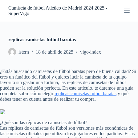
S
Camiseta de fútbol Atletico de Madrid 2024 2025 -
a
SuperVigo
l
t
a
r
a
replicas camisetas futbol baratas
l
c
istern
18 de abril de 2025
vigo-index
o
n
t
¿Estás buscando camisetas de fútbol baratas pero de buena calidad? Si
e
eres un fanático del fútbol y quieres lucir la camiseta de tu equipo
n
favorito sin gastar una fortuna, las réplicas de camisetas de fútbol
i
pueden ser la solución perfecta. En este artículo, te daremos una guía
d
completa sobre cómo elegir
replicas camisetas futbol baratas
y qué
o
debes tener en cuenta antes de realizar tu compra.
¿Qué son las réplicas de camisetas de fútbol?
Las réplicas de camisetas de fútbol son versiones más económicas de
las camisetas oficiales que utilizan los jugadores en los partidos. Estas