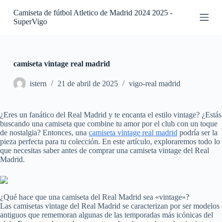
S
Camiseta de fútbol Atletico de Madrid 2024 2025 -
a
SuperVigo
l
t
a
r
a
camiseta vintage real madrid
l
c
istern
21 de abril de 2025
vigo-real madrid
o
n
t
¿Eres un fanático del Real Madrid y te encanta el estilo vintage? ¿Estás
e
buscando una camiseta que combine tu amor por el club con un toque
n
de nostalgia? Entonces, una
camiseta vintage real madrid
podría ser la
i
pieza perfecta para tu colección. En este artículo, exploraremos todo lo
d
que necesitas saber antes de comprar una camiseta vintage del Real
o
Madrid.
¿Qué hace que una camiseta del Real Madrid sea «vintage»?
Las camisetas vintage del Real Madrid se caracterizan por ser modelos
antiguos que rememoran algunas de las temporadas más icónicas del