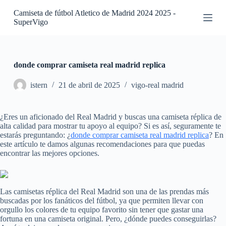
S
Camiseta de fútbol Atletico de Madrid 2024 2025 -
a
SuperVigo
l
t
a
r
a
donde comprar camiseta real madrid replica
l
c
istern
21 de abril de 2025
vigo-real madrid
o
n
t
¿Eres un aficionado del Real Madrid y buscas una camiseta réplica de
e
alta calidad para mostrar tu apoyo al equipo? Si es así, seguramente te
n
estarás preguntando: ¿
donde comprar camiseta real madrid replica
? En
i
este artículo te damos algunas recomendaciones para que puedas
d
encontrar las mejores opciones.
o
Las camisetas réplica del Real Madrid son una de las prendas más
buscadas por los fanáticos del fútbol, ya que permiten llevar con
orgullo los colores de tu equipo favorito sin tener que gastar una
fortuna en una camiseta original. Pero, ¿dónde puedes conseguirlas?