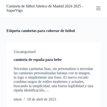
S
Camiseta de fútbol Atletico de Madrid 2024 2025 -
a
SuperVigo
l
t
a
r
a
Etiqueta
camisetas para colorear de futbol
l
c
o
n
t
Uncategorized
e
camiseta de españa para bebe
n
i
Necesitas camisetas lisas, sin personalizar o necesitas
d
las camisetas personalizadas baratas con tu imagen,
o
tu logo o simplemente una frase. El nuevo escudo
combina rasgos de estilos modernos y actuales,
buscando la simplicidad, una buena legibilidad y una
rápida identificación.…
istern
18 de abril de 2023