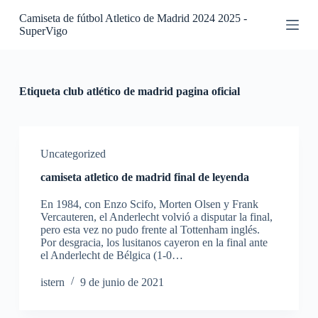
S
Camiseta de fútbol Atletico de Madrid 2024 2025 -
a
SuperVigo
l
t
a
r
a
Etiqueta
club atlético de madrid pagina oficial
l
c
o
n
t
Uncategorized
e
camiseta atletico de madrid final de leyenda
n
i
En 1984, con Enzo Scifo, Morten Olsen y Frank
d
Vercauteren, el Anderlecht volvió a disputar la final,
o
pero esta vez no pudo frente al Tottenham inglés.
Por desgracia, los lusitanos cayeron en la final ante
el Anderlecht de Bélgica (1-0…
istern
9 de junio de 2021