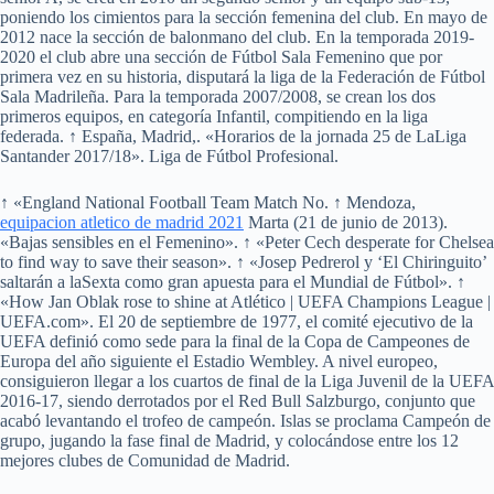
poniendo los cimientos para la sección femenina del club. En mayo de
2012 nace la sección de balonmano del club. En la temporada 2019-
2020 el club abre una sección de Fútbol Sala Femenino que por
primera vez en su historia, disputará la liga de la Federación de Fútbol
Sala Madrileña. Para la temporada 2007/2008, se crean los dos
primeros equipos, en categoría Infantil, compitiendo en la liga
federada. ↑ España, Madrid,. «Horarios de la jornada 25 de LaLiga
Santander 2017/18». Liga de Fútbol Profesional.
↑ «England National Football Team Match No. ↑ Mendoza,
equipacion atletico de madrid 2021
Marta (21 de junio de 2013).
«Bajas sensibles en el Femenino». ↑ «Peter Cech desperate for Chelsea
to find way to save their season». ↑ «Josep Pedrerol y ‘El Chiringuito’
saltarán a laSexta como gran apuesta para el Mundial de Fútbol». ↑
«How Jan Oblak rose to shine at Atlético | UEFA Champions League |
UEFA.com». El 20 de septiembre de 1977, el comité ejecutivo de la
UEFA definió como sede para la final de la Copa de Campeones de
Europa del año siguiente el Estadio Wembley. A nivel europeo,
consiguieron llegar a los cuartos de final de la Liga Juvenil de la UEFA
2016-17, siendo derrotados por el Red Bull Salzburgo, conjunto que
acabó levantando el trofeo de campeón. Islas se proclama Campeón de
grupo, jugando la fase final de Madrid, y colocándose entre los 12
mejores clubes de Comunidad de Madrid.