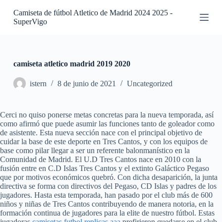
S
Camiseta de fútbol Atletico de Madrid 2024 2025 -
a
SuperVigo
l
t
a
r
a
camiseta atletico madrid 2019 2020
l
c
istern
8 de junio de 2021
Uncategorized
o
n
t
Cerci no quiso ponerse metas concretas para la nueva temporada, así
e
como afirmó que puede asumir las funciones tanto de goleador como
n
de asistente. Esta nueva sección nace con el principal objetivo de
i
cuidar la base de este deporte en Tres Cantos, y con los equipos de
d
base como pilar llegar a ser un referente balonmanístico en la
o
Comunidad de Madrid. El U.D Tres Cantos nace en 2010 con la
fusión entre en C.D Islas Tres Cantos y el extinto Galáctico Pegaso
que por motivos económicos quebró. Con dicha desaparición, la junta
directiva se forma con directivos del Pegaso, CD Islas y padres de los
jugadores. Hasta esta temporada, han pasado por el club más de 600
niños y niñas de Tres Cantos contribuyendo de manera notoria, en la
formación continua de jugadores para la elite de nuestro fútbol. Estas
jugadoras
camisetas futbol replicas aaa
prefirieron quedarse en el club