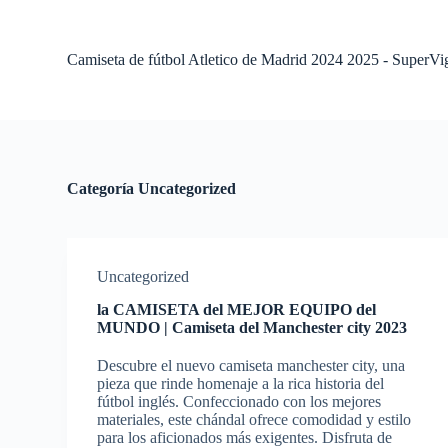
S
a
l
Camiseta de fútbol Atletico de Madrid 2024 2025 - SuperVi
t
a
r
a
l
c
o
Categoría
Uncategorized
n
t
e
n
i
Uncategorized
d
o
la CAMISETA del MEJOR EQUIPO del
MUNDO | Camiseta del Manchester city 2023
Descubre el nuevo camiseta manchester city, una
pieza que rinde homenaje a la rica historia del
fútbol inglés. Confeccionado con los mejores
materiales, este chándal ofrece comodidad y estilo
para los aficionados más exigentes. Disfruta de