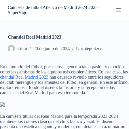
S
Camiseta de fútbol Atletico de Madrid 2024 2025 -
a
SuperVigo
l
t
a
r
a
Chandal Real Madrid 2023
l
c
istern
20 de junio de 2024
Uncategorized
o
n
t
En el mundo del fútbol, pocas cosas generan tanta pasión y emoción
e
como las camisetas de los equipos más emblemáticos. En este caso, las
n
chandal Real Madrid 2023
han causado revuelo entre los seguidores
i
del club merengue y los amantes del fútbol en general. En este artículo,
d
exploraremos a fondo el diseño, la historia y la recepción de las
o
camisetas del Real Madrid para esta temporada.
La camiseta titular del Real Madrid para la temporada 2023-2024
mantiene los colores clásicos del club: blanco y azul. El diseño
presenta una estética elegante y moderna, con detalles en azul marino