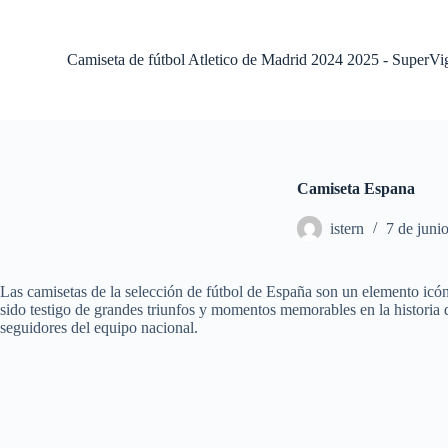
S
a
l
Camiseta de fútbol Atletico de Madrid 2024 2025 - SuperVi
t
a
r
a
l
c
o
Camiseta Espana
n
t
istern
7 de juni
e
n
i
d
Las camisetas de la selección de fútbol de España son un elemento icóni
o
sido testigo de grandes triunfos y momentos memorables en la historia d
seguidores del equipo nacional.