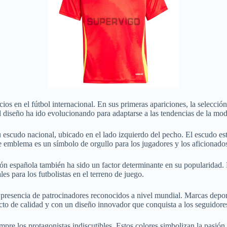
os en el fútbol internacional. En sus primeras apariciones, la selección 
l diseño ha ido evolucionando para adaptarse a las tendencias de la mod
su escudo nacional, ubicado en el lado izquierdo del pecho. El escudo e
ste emblema es un símbolo de orgullo para los jugadores y los aficionad
ión española también ha sido un factor determinante en su popularidad. 
es para los futbolistas en el terreno de juego.
a presencia de patrocinadores reconocidos a nivel mundial. Marcas depo
ucto de calidad y con un diseño innovador que conquista a los seguidore
empre los protagonistas indiscutibles. Estos colores simbolizan la pasión,