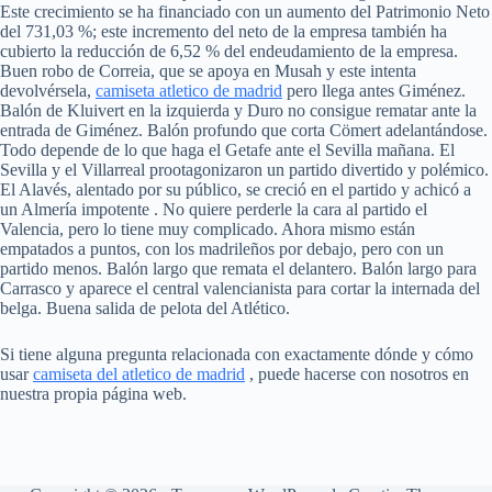
Este crecimiento se ha financiado con un aumento del Patrimonio Neto
del 731,03 %; este incremento del neto de la empresa también ha
cubierto la reducción de 6,52 % del endeudamiento de la empresa.
Buen robo de Correia, que se apoya en Musah y este intenta
devolvérsela,
camiseta atletico de madrid
pero llega antes Giménez.
Balón de Kluivert en la izquierda y Duro no consigue rematar ante la
entrada de Giménez. Balón profundo que corta Cömert adelantándose.
Todo depende de lo que haga el Getafe ante el Sevilla mañana. El
Sevilla y el Villarreal prootagonizaron un partido divertido y polémico.
El Alavés, alentado por su público, se creció en el partido y achicó a
un Almería impotente . No quiere perderle la cara al partido el
Valencia, pero lo tiene muy complicado. Ahora mismo están
empatados a puntos, con los madrileños por debajo, pero con un
partido menos. Balón largo que remata el delantero. Balón largo para
Carrasco y aparece el central valencianista para cortar la internada del
belga. Buena salida de pelota del Atlético.
Si tiene alguna pregunta relacionada con exactamente dónde y cómo
usar
camiseta del atletico de madrid
, puede hacerse con nosotros en
nuestra propia página web.