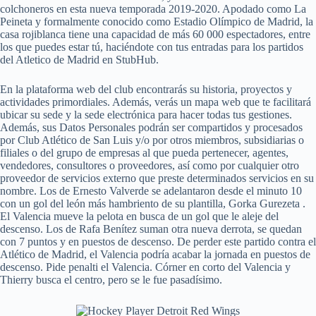
colchoneros en esta nueva temporada 2019-2020. Apodado como La
Peineta y formalmente conocido como Estadio Olímpico de Madrid, la
casa rojiblanca tiene una capacidad de más 60 000 espectadores, entre
los que puedes estar tú, haciéndote con tus entradas para los partidos
del Atletico de Madrid en StubHub.
En la plataforma web del club encontrarás su historia, proyectos y
actividades primordiales. Además, verás un mapa web que te facilitará
ubicar su sede y la sede electrónica para hacer todas tus gestiones.
Además, sus Datos Personales podrán ser compartidos y procesados
por Club Atlético de San Luis y/o por otros miembros, subsidiarias o
filiales o del grupo de empresas al que pueda pertenecer, agentes,
vendedores, consultores o proveedores, así como por cualquier otro
proveedor de servicios externo que preste determinados servicios en su
nombre. Los de Ernesto Valverde se adelantaron desde el minuto 10
con un gol del león más hambriento de su plantilla, Gorka Gurezeta .
El Valencia mueve la pelota en busca de un gol que le aleje del
descenso. Los de Rafa Benítez suman otra nueva derrota, se quedan
con 7 puntos y en puestos de descenso. De perder este partido contra el
Atlético de Madrid, el Valencia podría acabar la jornada en puestos de
descenso. Pide penalti el Valencia. Córner en corto del Valencia y
Thierry busca el centro, pero se le fue pasadísimo.