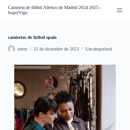
S
Camiseta de fútbol Atletico de Madrid 2024 2025 -
a
SuperVigo
l
t
a
r
a
camisetas de futbol spain
l
c
istern
21 de diciembre de 2023
Uncategorized
o
n
t
e
n
i
d
o