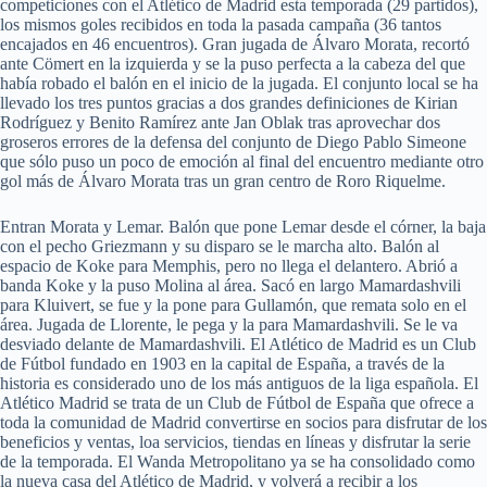
competiciones con el Atlético de Madrid esta temporada (29 partidos),
los mismos goles recibidos en toda la pasada campaña (36 tantos
encajados en 46 encuentros). Gran jugada de Álvaro Morata, recortó
ante Cömert en la izquierda y se la puso perfecta a la cabeza del que
había robado el balón en el inicio de la jugada. El conjunto local se ha
llevado los tres puntos gracias a dos grandes definiciones de Kirian
Rodríguez y Benito Ramírez ante Jan Oblak tras aprovechar dos
groseros errores de la defensa del conjunto de Diego Pablo Simeone
que sólo puso un poco de emoción al final del encuentro mediante otro
gol más de Álvaro Morata tras un gran centro de Roro Riquelme.
Entran Morata y Lemar. Balón que pone Lemar desde el córner, la baja
con el pecho Griezmann y su disparo se le marcha alto. Balón al
espacio de Koke para Memphis, pero no llega el delantero. Abrió a
banda Koke y la puso Molina al área. Sacó en largo Mamardashvili
para Kluivert, se fue y la pone para Gullamón, que remata solo en el
área. Jugada de Llorente, le pega y la para Mamardashvili. Se le va
desviado delante de Mamardashvili. El Atlético de Madrid es un Club
de Fútbol fundado en 1903 en la capital de España, a través de la
historia es considerado uno de los más antiguos de la liga española. El
Atlético Madrid se trata de un Club de Fútbol de España que ofrece a
toda la comunidad de Madrid convertirse en socios para disfrutar de los
beneficios y ventas, loa servicios, tiendas en líneas y disfrutar la serie
de la temporada. El Wanda Metropolitano ya se ha consolidado como
la nueva casa del Atlético de Madrid, y volverá a recibir a los