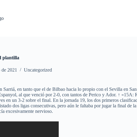
go
 plantilla
o de 2021
Uncategorized
n Sarriá, en tanto que el de Bilbao hacia lo propio con el Sevilla en 
panyol, al que venció por 2-0, con tantos de Perico y Ador. ↑ «15A: R
es en un 3-2 sobre el final. En la jornada 19, los dos primeros clasific
istado dos ligas consecutivas, pero aún le faltaba por jugar la final de
ecía excesivamente nervioso.