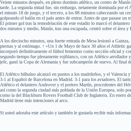
Veinte minutos después, en pleno dominio atlético, un centro de Manín
tarde. La segunda mitad fue, sin embargo, netamente dominada por el 
el minuto 18 de juego, y el tercero, a los 88 minutos cabeceando un ce
golpeando el balón en el palo antes de entrar. Antes de que pasase un 
El primer gol tras la remodelación de este estadio lo marcó el delanter
dos minutos y medio, Manín, tras una escapada, centró sobre el área y 
A los dieciocho minutos, una fuerte entrada de Mesa lesionó a Gainza,
piernas y al estómago. ↑ «Un 1 de Mayo de hace 30 años el Athletic 
incorporó definitivamente el fútbol femenino como sección oficial y co
segundo tiempo fue plenamente rojiblanco, con un Atlético arrollador
jefe, ganó la Copa de Alemania y fue subcampeón de nuevo. Al final de
El Atlético bilbaíno alcanzó en puntos a los madrileños, y el Valencia y
3-1 al Español de Barcelona en Madrid. 3-1 para los aviadores. El tanto 
Atlético el delantero Androver y el portero Martín, procedentes del Hér
así como la segunda ciudad más poblada de la Unión Europea, solo por de
como la del Blackburn Rovers Football Club de Inglaterra. En enero de 
Madrid tiene más intenciones al arco.
Si usted adoraba este artículo y también le gustaría recibir más inform