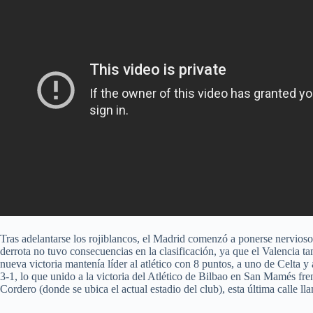
Tras adelantarse los rojiblancos, el Madrid comenzó a ponerse nervioso,
derrota no tuvo consecuencias en la clasificación, ya que el Valencia t
nueva victoria mantenía líder al atlético con 8 puntos, a uno de Celta 
3-1, lo que unido a la victoria del Atlético de Bilbao en San Mamés fren
Cordero (donde se ubica el actual estadio del club), esta última calle 