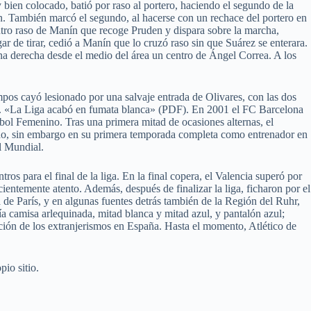
ien colocado, batió por raso al portero, haciendo el segundo de la
. También marcó el segundo, al hacerse con un rechace del portero en
ntro raso de Manín que recoge Pruden y dispara sobre la marcha,
r de tirar, cedió a Manín que lo cruzó raso sin que Suárez se enterara.
rna derecha desde el medio del área un centro de Ángel Correa. A los
pos cayó lesionado por una salvaje entrada de Olivares, con las dos
). «La Liga acabó en fumata blanca» (PDF). En 2001 el FC Barcelona
bol Femenino. Tras una primera mitad de ocasiones alternas, el
cado, sin embargo en su primera temporada completa como entrenador en
l Mundial.
os para el final de la liga. En la final copera, el Valencia superó por
cientemente atento. Además, después de finalizar la liga, ficharon por el
 de París, y en algunas fuentes detrás también de la Región del Ruhr,
a camisa arlequinada, mitad blanca y mitad azul, y pantalón azul;
ición de los extranjerismos en España. Hasta el momento, Atlético de
pio sitio.