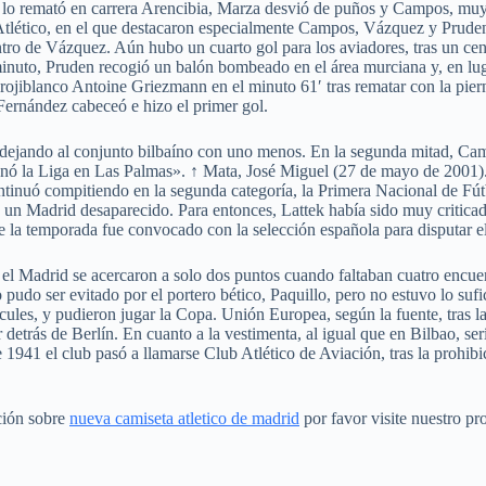
 lo remató en carrera Arencibia, Marza desvió de puños y Campos, muy b
Atlético, en el que destacaron especialmente Campos, Vázquez y Pruden
ntro de Vázquez. Aún hubo un cuarto gol para los aviadores, tras un ce
minuto, Pruden recogió un balón bombeado en el área murciana y, en luga
o rojiblanco Antoine Griezmann en el minuto 61′ tras rematar con la pie
Fernández cabeceó e hizo el primer gol.
 dejando al conjunto bilbaíno con uno menos. En la segunda mitad, Cam
ganó la Liga en Las Palmas». ↑ Mata, José Miguel (27 de mayo de 2001
ntinuó compitiendo en la segunda categoría, la Primera Nacional de Fút
 y un Madrid desaparecido. Para entonces, Lattek había sido muy criti
 la temporada fue convocado con la selección española para disputar e
 el Madrid se acercaron a solo dos puntos cuando faltaban cuatro encuentr
pudo ser evitado por el portero bético, Paquillo, pero no estuvo lo sufi
cules, y pudieron jugar la Copa. Unión Europea, según la fuente, tras la
trás de Berlín. En cuanto a la vestimenta, al igual que en Bilbao, serí
1941 el club pasó a llamarse Club Atlético de Aviación, tras la prohib
ación sobre
nueva camiseta atletico de madrid
por favor visite nuestro pro