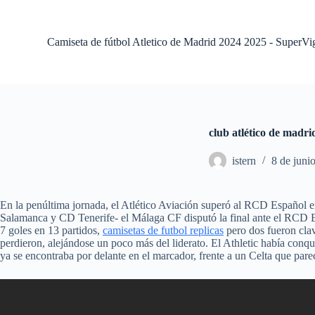
S
a
l
Camiseta de fútbol Atletico de Madrid 2024 2025 - SuperVi
t
a
r
a
l
c
o
club atlético de madrid
n
t
istern
8 de juni
e
n
i
d
En la penúltima jornada, el Atlético Aviación superó al RCD Español e
o
Salamanca y CD Tenerife- el Málaga CF disputó la final ante el RCD Es
7 goles en 13 partidos,
camisetas de futbol replicas
pero dos fueron clav
perdieron, alejándose un poco más del liderato. El Athletic había conqu
ya se encontraba por delante en el marcador, frente a un Celta que par