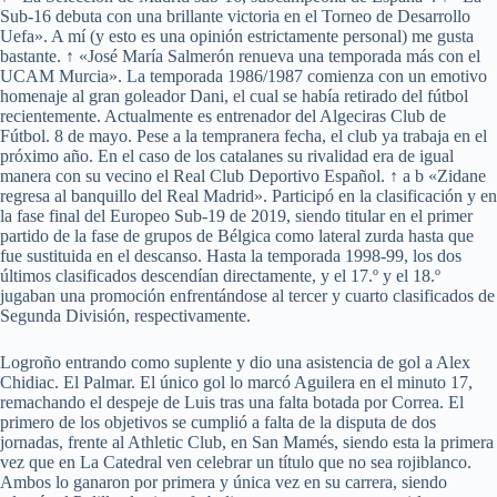
Sub-16 debuta con una brillante victoria en el Torneo de Desarrollo
Uefa». A mí (y esto es una opinión estrictamente personal) me gusta
bastante. ↑ «José María Salmerón renueva una temporada más con el
UCAM Murcia». La temporada 1986/1987 comienza con un emotivo
homenaje al gran goleador Dani, el cual se había retirado del fútbol
recientemente. Actualmente es entrenador del Algeciras Club de
Fútbol. 8 de mayo. Pese a la tempranera fecha, el club ya trabaja en el
próximo año. En el caso de los catalanes su rivalidad era de igual
manera con su vecino el Real Club Deportivo Español. ↑ a b «Zidane
regresa al banquillo del Real Madrid». Participó en la clasificación y en
la fase final del Europeo Sub-19 de 2019, siendo titular en el primer
partido de la fase de grupos de Bélgica como lateral zurda hasta que
fue sustituida en el descanso. Hasta la temporada 1998-99, los dos
últimos clasificados descendían directamente, y el 17.º y el 18.º
jugaban una promoción enfrentándose al tercer y cuarto clasificados de
Segunda División, respectivamente.
Logroño entrando como suplente y dio una asistencia de gol a Alex
Chidiac. El Palmar. El único gol lo marcó Aguilera en el minuto 17,
remachando el despeje de Luis tras una falta botada por Correa. El
primero de los objetivos se cumplió a falta de la disputa de dos
jornadas, frente al Athletic Club, en San Mamés, siendo esta la primera
vez que en La Catedral ven celebrar un título que no sea rojiblanco.
Ambos lo ganaron por primera y única vez en su carrera, siendo