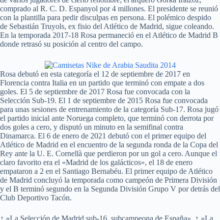
comprado al R. C. D. Espanyol por 4 millones. El presidente se reunió
con la plantilla para pedir disculpas en persona. El polémico despido
de Sebastián Truyols, ex fisio del Atlético de Madrid, sigue coleando.
En la temporada 2017-18 Rosa permaneció en el Atlético de Madrid B
donde retrasó su posición al centro del campo.
Rosa debutó en esta categoría el 12 de septiembre de 2017 en
Florencia contra Italia en un partido que terminó con empate a dos
goles. El 5 de septiembre de 2017 Rosa fue convocada con la
Selección Sub-19. El 1 de septiembre de 2015 Rosa fue convocada
para unas sesiones de entrenamiento de la categoría Sub-17. Rosa jugó
el partido inicial ante Noruega completo, que terminó con derrota por
dos goles a cero, y disputó un minuto en la semifinal contra
Dinamarca. El 6 de enero de 2021 debutó con el primer equipo del
Atlético de Madrid en el encuentro de la segunda ronda de la Copa del
Rey ante la U. E. Cornellà que perdieron por un gol a cero. Aunque el
claro favorito era el «Madrid de los galácticos», el 18 de enero
empataron a 2 en el Santiago Bernabéu. El primer equipo de Atlético
de Madrid concluyó la temporada como campeón de Primera División
y el B terminó segundo en la Segunda División Grupo V por detrás del
Club Deportivo Tacón.
↑ «La Selección de Madrid sub-16, subcampeona de España». ↑ «La