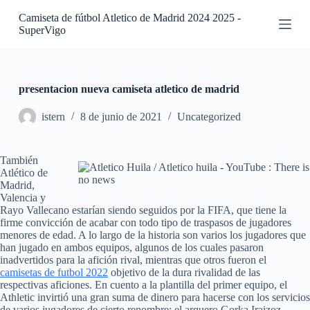
S
Camiseta de fútbol Atletico de Madrid 2024 2025 -
a
SuperVigo
l
t
a
r
a
presentacion nueva camiseta atletico de madrid
l
c
istern
8 de junio de 2021
Uncategorized
o
n
t
También
e
Atlético de
n
Madrid,
i
Valencia y
d
Rayo Vallecano estarían siendo seguidos por la FIFA, que tiene la
o
firme convicción de acabar con todo tipo de traspasos de jugadores
menores de edad. A lo largo de la historia son varios los jugadores que
han jugado en ambos equipos, algunos de los cuales pasaron
inadvertidos para la afición rival, mientras que otros fueron el
camisetas de futbol 2022
objetivo de la dura rivalidad de las
respectivas aficiones. En cuento a la plantilla del primer equipo, el
Athletic invirtió una gran suma de dinero para hacerse con los servicios
de varios jugadores de cierto renombre; el arquero Gorka Iraizoz,