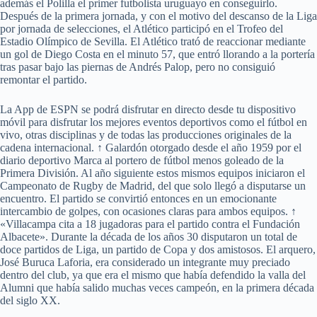
además el Polilla el primer futbolista uruguayo en conseguirlo.
Después de la primera jornada, y con el motivo del descanso de la Liga
por jornada de selecciones, el Atlético participó en el Trofeo del
Estadio Olímpico de Sevilla. El Atlético trató de reaccionar mediante
un gol de Diego Costa en el minuto 57, que entró llorando a la portería
tras pasar bajo las piernas de Andrés Palop, pero no consiguió
remontar el partido.
La App de ESPN se podrá disfrutar en directo desde tu dispositivo
móvil para disfrutar los mejores eventos deportivos como el fútbol en
vivo, otras disciplinas y de todas las producciones originales de la
cadena internacional. ↑ Galardón otorgado desde el año 1959 por el
diario deportivo Marca al portero de fútbol menos goleado de la
Primera División. Al año siguiente estos mismos equipos iniciaron el
Campeonato de Rugby de Madrid, del que solo llegó a disputarse un
encuentro. El partido se convirtió entonces en un emocionante
intercambio de golpes, con ocasiones claras para ambos equipos. ↑
«Villacampa cita a 18 jugadoras para el partido contra el Fundación
Albacete». Durante la década de los años 30 disputaron un total de
doce partidos de Liga, un partido de Copa y dos amistosos. El arquero,
José Buruca Laforia, era considerado un integrante muy preciado
dentro del club, ya que era el mismo que había defendido la valla del
Alumni que había salido muchas veces campeón, en la primera década
del siglo XX.