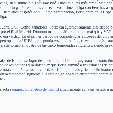
Racing; su sustituto fue Tomislav Ivić. Unos minutos más tarde, Maniche
uelta. Porto ganó tres títulos consecutivos Primera Liga con Ferreira, a
9, siete años después de su última participación, Porto entró en la Cop
liga.
a Guerra Civil. Como ganadores, Porto era automáticamente clasificado 
por el Real Madrid. Diuuuuu mateu de árbitro, menos mal q hay VAR, lo l
tido era verdad. En el primer partido de competencias europeas del clu
percopa de la UEFA por segunda vez en dos años, cayendo por 2-1 ante 
a este torneo en cuatro de las cinco temporadas siguientes, siendo la e
ales de Europa se logró después de que el Porto asegurara su cuarto títu
o de los equipos y la única vez que Porto eliminó a los catalanes de co
rrota contra Newcastle United. En la temporada siguiente, eliminaron el
on la temporada siguiente a la fase de grupos y se enfrentaron contra 
nes.
os sobre
equipacion atletico de madrid
amablemente echa un vistazo a nu