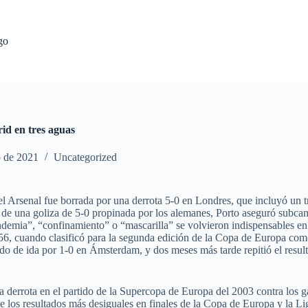
go
rid en tres aguas
o de 2021
Uncategorized
 el Arsenal fue borrada por una derrota 5-0 en Londres, que incluyó un 
de una goliza de 5-0 propinada por los alemanes, Porto aseguró subca
emia”, “confinamiento” o “mascarilla” se volvieron indispensables en
56, cuando clasificó para la segunda edición de la Copa de Europa como 
o de ida por 1-0 en Ámsterdam, y dos meses más tarde repitió el result
a derrota en el partido de la Supercopa de Europa del 2003 contra los
e los resultados más desiguales en finales de la Copa de Europa y la 