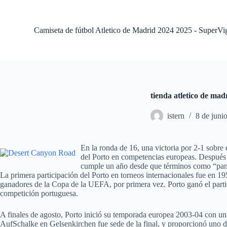
S
a
l
Camiseta de fútbol Atletico de Madrid 2024 2025 - SuperVi
t
a
r
a
l
c
o
tienda atletico de mad
n
t
istern
8 de juni
e
n
i
d
En la ronda de 16, una victoria por 2-1 sobre
o
del Porto en competencias europeas. Después 
cumple un año desde que términos como “pand
La primera participación del Porto en torneos internacionales fue en 19
ganadores de la Copa de la UEFA, por primera vez. Porto ganó el partid
competición portuguesa.
A finales de agosto, Porto inició su temporada europea 2003-04 con un
AufSchalke en Gelsenkirchen fue sede de la final, y proporcionó uno d