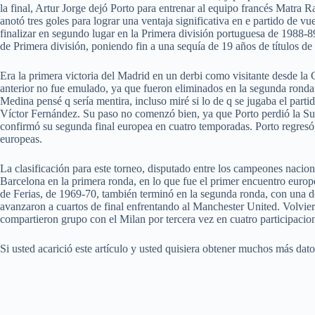
la final, Artur Jorge dejó Porto para entrenar al equipo francés Matra 
anotó tres goles para lograr una ventaja significativa en e partido de v
finalizar en segundo lugar en la Primera división portuguesa de 1988-8
de Primera división, poniendo fin a una sequía de 19 años de títulos de 
Era la primera victoria del Madrid en un derbi como visitante desde l
anterior no fue emulado, ya que fueron eliminados en la segunda ronda 
Medina pensé q sería mentira, incluso miré si lo de q se jugaba el par
Víctor Fernández. Su paso no comenzó bien, ya que Porto perdió la Su
confirmó su segunda final europea en cuatro temporadas. Porto regresó 
europeas.
La clasificación para este torneo, disputado entre los campeones nacion
Barcelona en la primera ronda, en lo que fue el primer encuentro europe
de Ferias, de 1969-70, también terminó en la segunda ronda, con una de
avanzaron a cuartos de final enfrentando al Manchester United. Volvier
compartieron grupo con el Milan por tercera vez en cuatro participacio
Si usted acarició este artículo y usted quisiera obtener muchos más dat