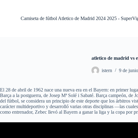
S
a
l
Camiseta de fútbol Atletico de Madrid 2024 2025 - SuperVi
t
a
r
a
l
c
o
atletico de madrid vs 
n
t
istern
9 de juni
e
n
i
d
El 28 de abril de 1962 nace una nueva era en el Bayern: en primer luga
o
Barça a la postguerra, de Josep Mª Solé i Sabaté. Barça campeón, de Jo
del fútbol, se considera un principio de este deporte que los árbitros v
carácter multideportivo y desarrolló varias otras disciplinas —las cua
como entrenador, Zebec llevó al Bayern a ganar la liga y la copa por pri