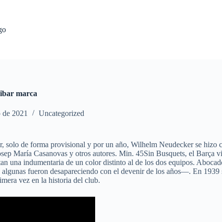
go
eibar marca
o de 2021
Uncategorized
r, solo de forma provisional y por un año, Wilhelm Neudecker se hizo c
sep María Casanovas y otros autores. Min. 45Sin Busquets, el Barça viv
istan una indumentaria de un color distinto al de los dos equipos. Abocad
les algunas fueron desapareciendo con el devenir de los años—. En 1939 
mera vez en la historia del club.