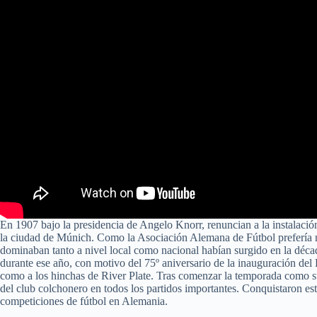
En 1907 bajo la presidencia de Angelo Knorr, renuncian a la instalaci
la ciudad de Múnich. Como la Asociación Alemana de Fútbol prefería n
dominaban tanto a nivel local como nacional habían surgido en la décad
durante ese año, con motivo del 75º aniversario de la inauguración del
como a los hinchas de River Plate. Tras comenzar la temporada como sup
del club colchonero en todos los partidos importantes. Conquistaron es
competiciones de fútbol en Alemania.