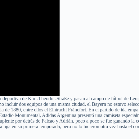
ón deportiva de Karl-Theodor-Straße y pasan al campo de fútbol de Leop
o incluir dos equipos de una misma ciudad, el Bayern no estuvo selec
a de 1880, entre ellos el Eintracht Fráncfort. En el partido de ida em
 Estadio Monumental, Adidas Argentina presentó una camiseta especialme
lente por detrás de Falcao y Adrián, poco a poco se fue ganando la con
ta liga en su primera temporada, pero no lo hicieron otra vez hasta el 