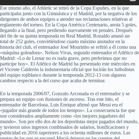
Ese mismo año, el Athletic se retiró de la Copa Espuñes, en la que
participaba junto con la Gimnástica y el Madrid, por la negativa de los
dirigentes de ambos equipos a atender sus reclamaciones relativas al
reglamento del torneo. En la Copa América Centenario, anota 5 goles,
llegando a la final, pero perdiendo nuevamente en penales. Después
del fin de su quinta temporada en Real Madrid, Ronaldo amasó un
total de 252 goles, convirtiéndose cuarto máximo anotador en la
historia del club, el entrenador José Mourinho se refirió a él como una
«máquina goleadora». Nelson Vivas, segundo entrenador el Atlético de
Madrid: «Lo de Lemar no es nada grave, pero preferimos que no
participe hoy». El Atlético de Madrid ha presentado este miércoles en
el Vicente Calderón la indumentaria oficial que lucirán los futbolistas
del equipo rojiblanco durante la temporada 2012-13 con algunos
cambios respecto a la del curso que acaba de terminar.
En la temporada 2006/07, Gonzalo Arconada es el entrenador y se
prepara un equipo con ilusiones de ascenso. Tras este hito, el
entrenador de Barcelona, Luis Enrique afirmó que Messi era el
«jugador más grande de todos los tiempos». La consecuencia fue que
son considerados ampliamente como «los mejores jugadores del
mundo». Son por ello dos de los deportistas mejor pagados del mundo,
y tuvieron unos ingresos combinados de salarios, bonificaciones y
publicidad en 2016 superiores a los ochenta millones de euros. Las
ventas de las que se encargó Maciá dejaron en las cuentas del