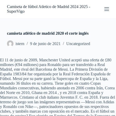
S
Camiseta de fútbol Atletico de Madrid 2024 2025 -
a
SuperVigo
l
t
a
r
a
camiseta atlético de madrid 2020 el corte inglés
l
c
istern
9 de junio de 2021
Uncategorized
o
n
t
El 11 de junio de 2009, Manchester United aceptó una oferta de £80
e
millones (€94 millones) para Ronaldo para ser transferido a Real
n
Madrid, este rival del Barcelona de Messi. La Primera División de
i
España 1983/84 fue organizada por la Real Federación Española de
d
Fútbol. Messi por su parte ganó la Supercopa de España y la Liga,
o
sumando 36 títulos en su carrera. Tiene goles en cuatro Copas
Mundiales consecutivas, habiendo anotado en 2006 contra Irán, Corea
del Norte en 2010, Ghana en 2014 , y en 2018 contra España y
Marruecos. Cristiano al club italiano Juventus F. C. en 2018. Fuera del
terreno de juego son las imágenes representativas —Messi con Adidas
y Ronaldo con Nike—, patrocinadores opuestos de sus respectivos
clubes, y también marcas con oposición en el mercado. Es el fútbol un
juego de equipo? Fue elegido en Equipo del Torneo de la Eurocopa en