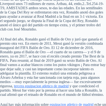
Liverpool unos 73 millones de euros. Aribau, 44, entlo,2..Tel.254-19-
T9, AMISTADES ambos sesos, te-das las edades. En las semifinales
de la Copa Del Rey se enfrentaron otra vez, Ronaldo anotó dos goles
para ayudar a avanzar al Real Madrid a la final en un 3-1 victoria. En
el segundo juego, se disputa la Final de la Copa del Rey, Ronaldo
anotó el único gol del partido en tiempo extra, y el primer trofeo del
club con José Mourinho.
Al final del año, Ronaldo ganó el Balón de Oro y juró que ganaría el
premio otra vez. En enero de 2011, Messi ganó la versión combinada
inaugural del FIFA Balón de Oro. El 12 de diciembre de 2016,
Ronaldo gana el Balón de Oro —el cuarto de su carrera— y el 9 de
enero, ya en 2017, se hace con el recién creado premio The Best de la
FIFA. Para resumir, al final de 2019 ganó su sexto Balón de Oro. Al
final vamos a acabar blancos como los putos vikingos ¡ Para entrar hay
que dejar salir, y casi tan importante como incorporar talento es
adelgazar la plantilla. El extremo realizó una entrada peligrosa a
Álvaro Arbeloa y esta fue sancionada con tarjeta roja, para algunos
medios —muy especialmente la prensa inglesa— fue excesivamente
rigurosa,
tercera equipacion atletico de madrid
y que condicionó el
partido. Messi fue visto por la prensa al hacer una falta a Ronaldo, la
cual afirmó que el reinado de Ronaldo en el mundo de fútbol término.
Aquí hay más información sobre
equipacion atletico de madrid
eche un