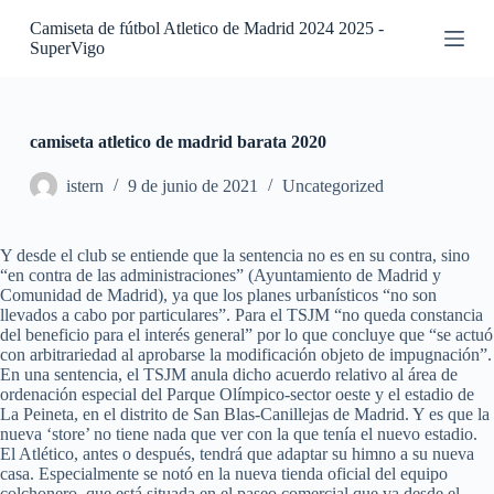
S
Camiseta de fútbol Atletico de Madrid 2024 2025 -
a
SuperVigo
l
t
a
r
a
camiseta atletico de madrid barata 2020
l
c
istern
9 de junio de 2021
Uncategorized
o
n
t
Y desde el club se entiende que la sentencia no es en su contra, sino
e
“en contra de las administraciones” (Ayuntamiento de Madrid y
n
Comunidad de Madrid), ya que los planes urbanísticos “no son
i
llevados a cabo por particulares”. Para el TSJM “no queda constancia
d
del beneficio para el interés general” por lo que concluye que “se actuó
o
con arbitrariedad al aprobarse la modificación objeto de impugnación”.
En una sentencia, el TSJM anula dicho acuerdo relativo al área de
ordenación especial del Parque Olímpico-sector oeste y el estadio de
La Peineta, en el distrito de San Blas-Canillejas de Madrid. Y es que la
nueva ‘store’ no tiene nada que ver con la que tenía el nuevo estadio.
El Atlético, antes o después, tendrá que adaptar su himno a su nueva
casa. Especialmente se notó en la nueva tienda oficial del equipo
colchonero, que está situada en el paseo comercial que va desde el