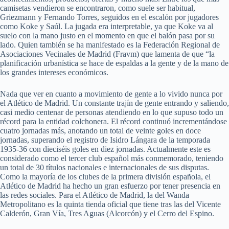
camisetas vendieron se encontraron, como suele ser habitual,
Griezmann y Fernando Torres, seguidos en el escalón por jugadores
como Koke y Saúl. La jugada era interpretable, ya que Koke va al
suelo con la mano justo en el momento en que el balón pasa por su
lado. Quien también se ha manifestado es la Federación Regional de
Asociaciones Vecinales de Madrid (Fravm) que lamenta de que “la
planificación urbanística se hace de espaldas a la gente y de la mano de
los grandes intereses económicos.
Nada que ver en cuanto a movimiento de gente a lo vivido nunca por
el Atlético de Madrid. Un constante trajín de gente entrando y saliendo,
casi medio centenar de personas atendiendo en lo que supuso todo un
récord para la entidad colchonera. El récord continuó incrementándose
cuatro jornadas más, anotando un total de veinte goles en doce
jornadas, superando el registro de Isidro Lángara de la temporada
1935-36 con dieciséis goles en diez jornadas. Actualmente este es
considerado como el tercer club español más conmemorado, teniendo
un total de 30 títulos nacionales e internacionales de sus disputas.
Como la mayoría de los clubes de la primera división española, el
Atlético de Madrid ha hecho un gran esfuerzo por tener presencia en
las redes sociales. Para el Atlético de Madrid, la del Wanda
Metropolitano es la quinta tienda oficial que tiene tras las del Vicente
Calderón, Gran Vía, Tres Aguas (Alcorcón) y el Cerro del Espino.