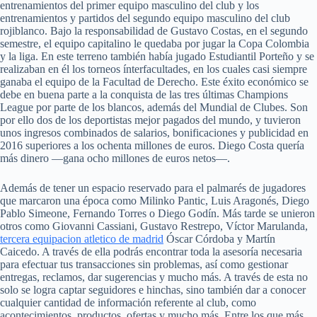
entrenamientos del primer equipo masculino del club y los
entrenamientos y partidos del segundo equipo masculino del club
rojiblanco. Bajo la responsabilidad de Gustavo Costas, en el segundo
semestre, el equipo capitalino le quedaba por jugar la Copa Colombia
y la liga. En este terreno también había jugado Estudiantil Porteño y se
realizaban en él los torneos ínterfacultades, en los cuales casi siempre
ganaba el equipo de la Facultad de Derecho. Este éxito económico se
debe en buena parte a la conquista de las tres últimas Champions
League por parte de los blancos, además del Mundial de Clubes. Son
por ello dos de los deportistas mejor pagados del mundo, y tuvieron
unos ingresos combinados de salarios, bonificaciones y publicidad en
2016 superiores a los ochenta millones de euros. Diego Costa quería
más dinero —gana ocho millones de euros netos—.
Además de tener un espacio reservado para el palmarés de jugadores
que marcaron una época como Milinko Pantic, Luis Aragonés, Diego
Pablo Simeone, Fernando Torres o Diego Godín. Más tarde se unieron
otros como Giovanni Cassiani, Gustavo Restrepo, Víctor Marulanda,
tercera equipacion atletico de madrid
Óscar Córdoba y Martín
Caicedo. A través de ella podrás encontrar toda la asesoría necesaria
para efectuar tus transacciones sin problemas, así como gestionar
entregas, reclamos, dar sugerencias y mucho más. A través de esta no
solo se logra captar seguidores e hinchas, sino también dar a conocer
cualquier cantidad de información referente al club, como
acontecimientos, productos, ofertas y mucho más. Entre los que más