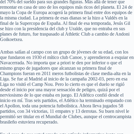
del 70% del sueldo para sus grandes figuras. Más allá de tener que
remontar en casa de uno de los equipos más ricos del planeta. El 24 de
mayo la Copa de Europa acogerá la primera final entre dos equipos de
la misma ciudad. La primera de esas dianas se la hizo a Valdés en la
final de la Supercopa de España. Al final de esa temporada, Jesús Gil
se hizo con la presidencia del club y Uralde, que no entraba en sus
planes de futuro, fue traspasado al Athletic Club a cambio de Andoni
Goikoetxea.
Ambas salían al campo con un grupo de jóvenes de su edad, con los
que fundaron en 1930 el mítico club Canoe, y aprendieron a esquiar en
Navacerrada. No importa que a priori te den por inferior o que el
mismo grupo de jugadores que alcanzan su primera final de
Champions fueran en 2011 meros futbolistas de clase media-alta en la
Liga. Se fue al Madrid al inicio de la campaña 2002-03, pero en esa
Liga no visitó el Camp Nou. Pero lo cierto es que el duelo se rigió
desde el inicio por una mayor sensación de peligro, quizá por el
nerviosismo de lo que estaba en juego. El Atlético confió desde el
inicio en mí. Tras seis partidos, el Atlético ha terminado empatado con
el Apollon, toda una potencia futbolística. Ahora lleva jugados 58
partidos, con 34 victorias, 11 empates y 13 derrotas. Su buen nivel le
permitió ser titular en el Mundial de Clubes, aunque el centrocampista
brasileño estuviera recuperado.