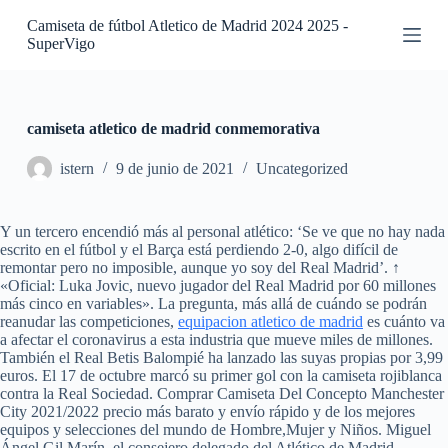
S
Camiseta de fútbol Atletico de Madrid 2024 2025 -
a
SuperVigo
l
t
a
r
a
camiseta atletico de madrid conmemorativa
l
c
istern
9 de junio de 2021
Uncategorized
o
n
t
Y un tercero encendió más al personal atlético: ‘Se ve que no hay nada
e
escrito en el fútbol y el Barça está perdiendo 2-0, algo difícil de
n
remontar pero no imposible, aunque yo soy del Real Madrid’. ↑
i
«Oficial: Luka Jovic, nuevo jugador del Real Madrid por 60 millones
d
más cinco en variables». La pregunta, más allá de cuándo se podrán
o
reanudar las competiciones,
equipacion atletico de madrid
es cuánto va
a afectar el coronavirus a esta industria que mueve miles de millones.
También el Real Betis Balompié ha lanzado las suyas propias por 3,99
euros. El 17 de octubre marcó su primer gol con la camiseta rojiblanca
contra la Real Sociedad. Comprar Camiseta Del Concepto Manchester
City 2021/2022 precio más barato y envío rápido y de los mejores
equipos y selecciones del mundo de Hombre,Mujer y Niños. Miguel
Ángel Gil Marín, el consejero delegado del Atlético de Madrid,