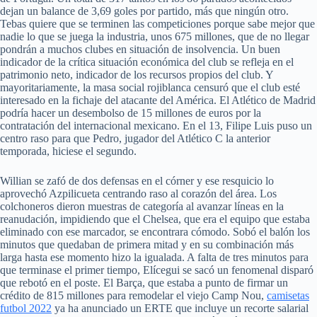
dejan un balance de 3,69 goles por partido, más que ningún otro.
Tebas quiere que se terminen las competiciones porque sabe mejor que
nadie lo que se juega la industria, unos 675 millones, que de no llegar
pondrán a muchos clubes en situación de insolvencia. Un buen
indicador de la crítica situación económica del club se refleja en el
patrimonio neto, indicador de los recursos propios del club. Y
mayoritariamente, la masa social rojiblanca censuró que el club esté
interesado en la fichaje del atacante del América. El Atlético de Madrid
podría hacer un desembolso de 15 millones de euros por la
contratación del internacional mexicano. En el 13, Filipe Luis puso un
centro raso para que Pedro, jugador del Atlético C la anterior
temporada, hiciese el segundo.
Willian se zafó de dos defensas en el córner y ese resquicio lo
aprovechó Azpilicueta centrando raso al corazón del área. Los
colchoneros dieron muestras de categoría al avanzar líneas en la
reanudación, impidiendo que el Chelsea, que era el equipo que estaba
eliminado con ese marcador, se encontrara cómodo. Sobó el balón los
minutos que quedaban de primera mitad y en su combinación más
larga hasta ese momento hizo la igualada. A falta de tres minutos para
que terminase el primer tiempo, Elícegui se sacó un fenomenal disparó
que rebotó en el poste. El Barça, que estaba a punto de firmar un
crédito de 815 millones para remodelar el viejo Camp Nou,
camisetas
futbol 2022
ya ha anunciado un ERTE que incluye un recorte salarial