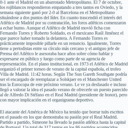
0-1 ante el Madrid en un abarrotado Metropolitano. El 7 de octubre,
los rojiblancos respondieron empatando a tres tantos en Oviedo, y la
semana siguiente ganó por 2-0 al Barcelona en el Metropolitano
situándose a dos puntos del líder. En cuanto trascendió el interés del
Atlético de Madrid por su contratación, los foros atléticos comenzaron
a echar humo. Aunque el Atlético de Madrid movió ficha con
Fernando Torres y Roberto Soldado, es el mexicano Raúl Jiménez el
que parece haber tomado la delantera. A Fernando Torres es
prácticamente imposible pillarle en un renuncio. Igualmente, Torres
tiene a periodistas entre su círculo más cercano y el antiguo jefe de
Prensa del Atlético le asesoraba hace años sobre cómo hablar y
expresarse en público y luego como parte de su agencia de
representación. En el plano institucional, en 1973 el Atlético de Madrid
organizó el primer torneo de verano de la capital española, el trofeo
Villa de Madrid. 11:42 horas. Según The Sun Gareth Southgate podría
ser el encargado de reemplazar a Solskjaer en el Manchester United
tras la Eurocopa de este próximo verano. Le ve ya desfasado e incluso
llegó a valorar la idea el pasado verano de ofrecerle un puesto parecido
al de Alfredo Di Stéfano en el Real Madrid (presidente de honor), pero
con mayor implicación en el organigrama deportivo.
El atacante del América de México ha tenido que borrar tuits escritos
en el pasado en los que demostraba su pasión por el Real Madrid.
Partido a partido, Simeone ha llevado la pasión atlética hasta la capital
de Portugal. Un total de 317 tantos en los 86 partidos acontecidos