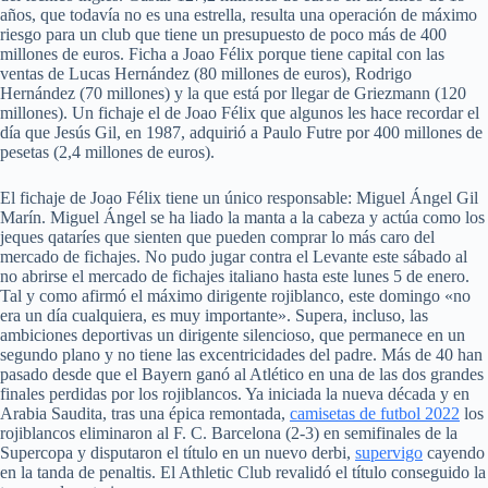
años, que todavía no es una estrella, resulta una operación de máximo
riesgo para un club que tiene un presupuesto de poco más de 400
millones de euros. Ficha a Joao Félix porque tiene capital con las
ventas de Lucas Hernández (80 millones de euros), Rodrigo
Hernández (70 millones) y la que está por llegar de Griezmann (120
millones). Un fichaje el de Joao Félix que algunos les hace recordar el
día que Jesús Gil, en 1987, adquirió a Paulo Futre por 400 millones de
pesetas (2,4 millones de euros).
El fichaje de Joao Félix tiene un único responsable: Miguel Ángel Gil
Marín. Miguel Ángel se ha liado la manta a la cabeza y actúa como los
jeques qataríes que sienten que pueden comprar lo más caro del
mercado de fichajes. No pudo jugar contra el Levante este sábado al
no abrirse el mercado de fichajes italiano hasta este lunes 5 de enero.
Tal y como afirmó el máximo dirigente rojiblanco, este domingo «no
era un día cualquiera, es muy importante». Supera, incluso, las
ambiciones deportivas un dirigente silencioso, que permanece en un
segundo plano y no tiene las excentricidades del padre. Más de 40 han
pasado desde que el Bayern ganó al Atlético en una de las dos grandes
finales perdidas por los rojiblancos. Ya iniciada la nueva década y en
Arabia Saudita, tras una épica remontada,
camisetas de futbol 2022
los
rojiblancos eliminaron al F. C. Barcelona (2-3) en semifinales de la
Supercopa y disputaron el título en un nuevo derbi,
supervigo
cayendo
en la tanda de penaltis. El Athletic Club revalidó el título conseguido la