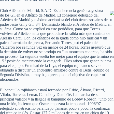
Club Atlético de Madrid, S.A.D. Es la herencia genética-gestora
de los Gil en el Atlético de Madrid. El consejero delegado del
Atlético de Madrid y máximo accionista del club tiene esos aires de su
padre Jesús Gil y Gil. 34′ Demasiado blando el Atlético de Madrid en
su área. Como ya se explicó en este periódico, para que Torres
volviese al Atlético tenía que producirse la salida más que cantada de
Alessio Cerci. Con los cánticos de la grada como hilo musical y un
palco abarrotado de prensa, Fernando Torres pisó el palco del
Calderón por segunda vez en menos de 24 horas. Torres aseguró que
la decisión de volver no se produjo en “un momento concreto, ha sido
un proceso. La segunda vuelta fue mejor para el equipo que terminó en
15.ª posición manteniendo la categoría. Ellos saben que ganan puntos
para el equipo. En mitad de la Liga, el equipo rojiblanco se vio
obligado a disputar un encuentro amistoso contra el Betis, equipo de
Segunda División, a muy bajo precio, con el objetivo de captar más
aficionados.
El banquillo rojiblanco estará formado por Grbic, Álvaro, Ricard,
Vitolo, Torreira, Lemar, Camello y Dembélé. La marcha de su
principal valedor y la llegada al banquillo de Bobby Robson, junto con
una lesión, hicieron que Óscar empezara la temporada 1996/97
relegado al ostracismo para luego ganarse, poco a poco, la confianza
del técnico inglés. Gastar 127,2 millones de euros en un chico de 19