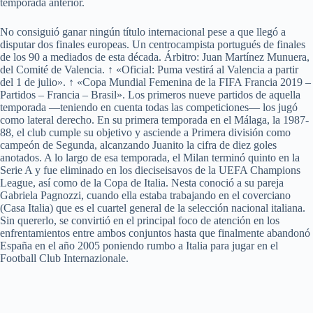
temporada anterior.
No consiguió ganar ningún título internacional pese a que llegó a
disputar dos finales europeas. Un centrocampista portugués de finales
de los 90 a mediados de esta década. Árbitro: Juan Martínez Munuera,
del Comité de Valencia. ↑ «Oficial: Puma vestirá al Valencia a partir
del 1 de julio». ↑ «Copa Mundial Femenina de la FIFA Francia 2019 –
Partidos – Francia – Brasil». Los primeros nueve partidos de aquella
temporada —teniendo en cuenta todas las competiciones— los jugó
como lateral derecho. En su primera temporada en el Málaga, la 1987-
88, el club cumple su objetivo y asciende a Primera división como
campeón de Segunda, alcanzando Juanito la cifra de diez goles
anotados. A lo largo de esa temporada, el Milan terminó quinto en la
Serie A y fue eliminado en los dieciseisavos de la UEFA Champions
League, así como de la Copa de Italia. Nesta conoció a su pareja
Gabriela Pagnozzi, cuando ella estaba trabajando en el coverciano
(Casa Italia) que es el cuartel general de la selección nacional italiana.
Sin quererlo, se convirtió en el principal foco de atención en los
enfrentamientos entre ambos conjuntos hasta que finalmente abandonó
España en el año 2005 poniendo rumbo a Italia para jugar en el
Football Club Internazionale.