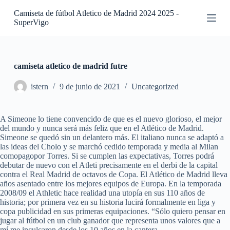
S
Camiseta de fútbol Atletico de Madrid 2024 2025 -
a
SuperVigo
l
t
a
r
a
camiseta atletico de madrid futre
l
c
istern
9 de junio de 2021
Uncategorized
o
n
t
A Simeone lo tiene convencido de que es el nuevo glorioso, el mejor
e
del mundo y nunca será más feliz que en el Atlético de Madrid.
n
Simeone se quedó sin un delantero más. El italiano nunca se adaptó a
i
las ideas del Cholo y se marchó cedido temporada y media al Milan
d
comopagopor Torres. Si se cumplen las expectativas, Torres podrá
o
debutar de nuevo con el Atleti precisamente en el derbi de la capital
contra el Real Madrid de octavos de Copa. El Atlético de Madrid lleva
años asentado entre los mejores equipos de Europa. En la temporada
2008/09 el Athletic hace realidad una utopía en sus 110 años de
historia; por primera vez en su historia lucirá formalmente en liga y
copa publicidad en sus primeras equipaciones. “Sólo quiero pensar en
jugar al fútbol en un club ganador que representa unos valores que a
mí me inculcaron desde los 10 años en la cantera.