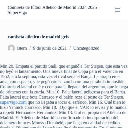
S
Camiseta de fútbol Atletico de Madrid 2024 2025 -
a
SuperVigo
l
t
a
r
a
camiseta atletico de madrid gris
l
c
istern
9 de junio de 2021
Uncategorized
o
n
t
Min 20. Empata el partido Saúl, que engañó a Ter Stegen, que esta vez
e
no leyó el lanzamiento. Una nueva final de Copa para el Valencia en
n
1952, era la séptima, esta vez el rival sería el Barça. La atrapó en el
i
área, con espacio, y le pegó con su zurda con una parábola imposible.
d
Controla el lateral culé y cede para la llegada del argentino, que le pega
o
de primeras con la zurda. Min 10. Falta lateral peligrosa para el Barça.
Falta lateral que bota Carrasco y el balón roza el poste de Ter Stegen,
supervigo.com
que no llegaba a tocar el esférico. Min 16. Qué bien lo
hizo Yannick Carrasco. Min 18. ¡Ojo que el VAR lo revisa y lo manda
a repetir Hernández Hernández! Min 13. Gol en propia del Atlético de
Madrid. El Atlético de Madrid ha confirmado la incorporación del
delantero francés Moussa Dembélé, que llega en calidad de cedido
desde el Olympique de Lyon hasta final de temporada. En el minuto