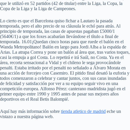
que le utilizó en 52 partidos (42 de titular) entre la Liga, la Copa, la
Copa de la Liga y la Liga de Campeones.
Lo cierto es que el Barcelona quiso fichar a Lautaro la pasada
temporada, pero el alto precio de su cláusula le echó para atrás. Al
principio de temporada, las casas de apuestas pagaban £5000/1
(5640€/1) a que los foxes acabarían llevándose el título a final de
temporada. 16.01¡Quedan cinco horas para que ruede el balón en el
Wanda Metropolitano! Balón en largo para Jordi Alba a la espalda de
Arias. La atrapa Correa y pone un balón al área que, tras varios toques,
casi la empuja a gol Costa. Lo repetirá e irá Saúl, no Costa. Ya en el
área, recorta sensacional a Vidal y el chileno le sega provocándole
penalti. Estaba irritado por el penalti no señalado a Álvaro Morata en
una acción de forcejeo con Casemiro. El pitido final desató la euforia y
todos comenzaron a celebrar y cantar juntos, con sus caras inundadas
de felicidad y satisfacción por ver a su equipo seguir vivo en una
competición europea. Alfonso Pérez: canterano madridista jugó en el
primer equipo entre 1990 y 1995 antes de pasar sus mejores años
deportivos en el Real Betis Balompié.
Aquí hay más información sobre
tienda atletico de madrid
eche un
vistazo a nuestra página web.