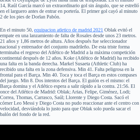
14, Raúl García marcó un extraordinario gol sin ángulo, que se estrelló
en el larguero antes de entrar en portería. El primer gol cayó al minuto
2 de los pies de Dorlan Pabón.
En el minuto 50,
equipacion atletico de madrid 2021
Oblak evitó el
empate en una lanzamiento de falta de Rosales desde unos 23 metros.
21 años y 1,86 metros de altura. Años después fue seleccionador
nacional y entrenador del conjunto madrileño. De esta triste forma
terminaba el regreso del Atlético de Madrid a la máxima competición
continental después de 12 años. Koke (Atlético de Madrid) ha recibido
una falta en la banda derecha. Markel Susaeta (Athletic Club) ha
recibido una falta en la zona defensiva. Min 41. Falta peligrosa en la
frontal para el Barça. Min 40. Toca y toca el Barça en estos compases
del juego. Min 8. Dos intentos del Barça. El guión es el mismo: el
Barça domina y el Atlético espera a salir rápido a la contra. 21:56. El
once del Atlético de Madrid: Oblak; Arias, Felipe, Giménez, Lodi;
Correa, Thomas, Carrasco, Saúl; Llorente y Diego Costa. Sacó el
córner Leo Messi y Diego Costa no pudo reaccionar ante el centro con
velocidad, desviándola lo justo para que Oblak solo pueda sacar el
balón del fondo de la red.