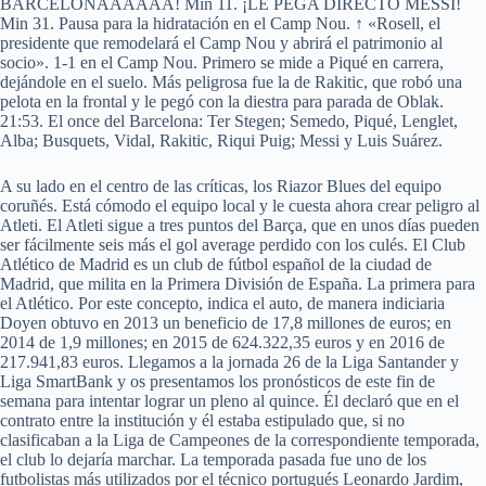
BARCELONAAAAAA! Min 11. ¡LE PEGA DIRECTO MESSI!
Min 31. Pausa para la hidratación en el Camp Nou. ↑ «Rosell, el
presidente que remodelará el Camp Nou y abrirá el patrimonio al
socio». 1-1 en el Camp Nou. Primero se mide a Piqué en carrera,
dejándole en el suelo. Más peligrosa fue la de Rakitic, que robó una
pelota en la frontal y le pegó con la diestra para parada de Oblak.
21:53. El once del Barcelona: Ter Stegen; Semedo, Piqué, Lenglet,
Alba; Busquets, Vidal, Rakitic, Riqui Puig; Messi y Luis Suárez.
A su lado en el centro de las críticas, los Riazor Blues del equipo
coruñés. Está cómodo el equipo local y le cuesta ahora crear peligro al
Atleti. El Atleti sigue a tres puntos del Barça, que en unos días pueden
ser fácilmente seis más el gol average perdido con los culés. El Club
Atlético de Madrid es un club de fútbol español de la ciudad de
Madrid, que milita en la Primera División de España. La primera para
el Atlético. Por este concepto, indica el auto, de manera indiciaria
Doyen obtuvo en 2013 un beneficio de 17,8 millones de euros; en
2014 de 1,9 millones; en 2015 de 624.322,35 euros y en 2016 de
217.941,83 euros. Llegamos a la jornada 26 de la Liga Santander y
Liga SmartBank y os presentamos los pronósticos de este fin de
semana para intentar lograr un pleno al quince. Él declaró que en el
contrato entre la institución y él estaba estipulado que, si no
clasificaban a la Liga de Campeones de la correspondiente temporada,
el club lo dejaría marchar. La temporada pasada fue uno de los
futbolistas más utilizados por el técnico portugués Leonardo Jardim,