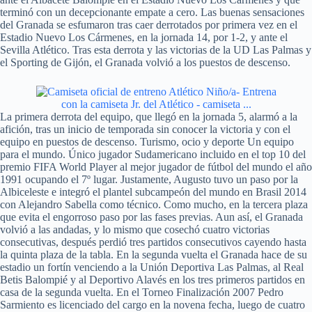
terminó con un decepcionante empate a cero. Las buenas sensaciones
del Granada se esfumaron tras caer derrotados por primera vez en el
Estadio Nuevo Los Cármenes, en la jornada 14, por 1-2, y ante el
Sevilla Atlético. Tras esta derrota y las victorias de la UD Las Palmas y
el Sporting de Gijón, el Granada volvió a los puestos de descenso.
La primera derrota del equipo, que llegó en la jornada 5, alarmó a la
afición, tras un inicio de temporada sin conocer la victoria y con el
equipo en puestos de descenso. Turismo, ocio y deporte Un equipo
para el mundo. Único jugador Sudamericano incluido en el top 10 del
premio FIFA World Player al mejor jugador de fútbol del mundo el año
1991 ocupando el 7º lugar. Justamente, Augusto tuvo un paso por la
Albiceleste e integró el plantel subcampeón del mundo en Brasil 2014
con Alejandro Sabella como técnico. Como mucho, en la tercera plaza
que evita el engorroso paso por las fases previas. Aun así, el Granada
volvió a las andadas, y lo mismo que cosechó cuatro victorias
consecutivas, después perdió tres partidos consecutivos cayendo hasta
la quinta plaza de la tabla. En la segunda vuelta el Granada hace de su
estadio un fortín venciendo a la Unión Deportiva Las Palmas, al Real
Betis Balompié y al Deportivo Alavés en los tres primeros partidos en
casa de la segunda vuelta. En el Torneo Finalización 2007 Pedro
Sarmiento es licenciado del cargo en la novena fecha, luego de cuatro