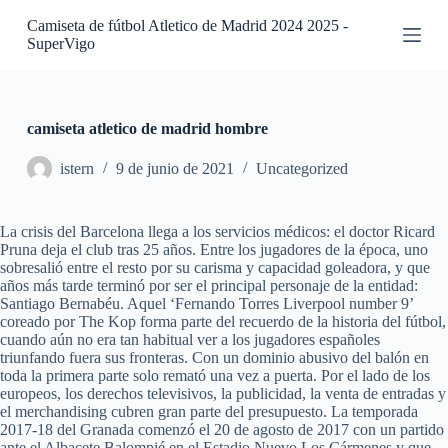
S
Camiseta de fútbol Atletico de Madrid 2024 2025 -
a
SuperVigo
l
t
a
r
a
camiseta atletico de madrid hombre
l
c
istern
9 de junio de 2021
Uncategorized
o
n
t
La crisis del Barcelona llega a los servicios médicos: el doctor Ricard
e
Pruna deja el club tras 25 años. Entre los jugadores de la época, uno
n
sobresalió entre el resto por su carisma y capacidad goleadora, y que
i
años más tarde terminó por ser el principal personaje de la entidad:
d
Santiago Bernabéu. Aquel ‘Fernando Torres Liverpool number 9’
o
coreado por The Kop forma parte del recuerdo de la historia del fútbol,
cuando aún no era tan habitual ver a los jugadores españoles
triunfando fuera sus fronteras. Con un dominio abusivo del balón en
toda la primera parte solo remató una vez a puerta. Por el lado de los
europeos, los derechos televisivos, la publicidad, la venta de entradas y
el merchandising cubren gran parte del presupuesto. La temporada
2017-18 del Granada comenzó el 20 de agosto de 2017 con un partido
ante el Albacete Balompié en el Estadio Nuevo Los Cármenes y que