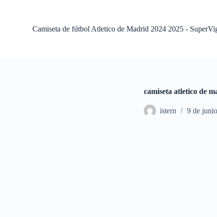
S
a
l
Camiseta de fútbol Atletico de Madrid 2024 2025 - SuperVi
t
a
r
a
l
c
o
camiseta atletico de 
n
t
istern
9 de juni
e
n
i
d
o