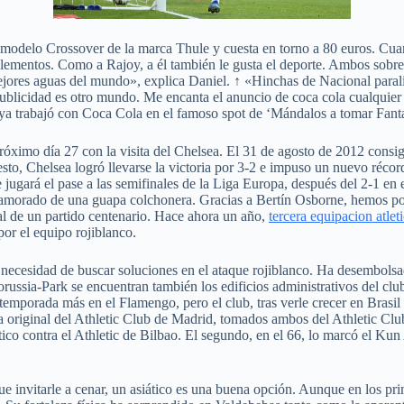
del modelo Crossover de la marca Thule y cuesta en torno a 80 euros. Cu
omplementos. Como a Rajoy, a él también le gusta el deporte. Ambos so
jores aguas del mundo», explica Daniel. ↑ «Hinchas de Nacional paral
icidad es otro mundo. Me encanta el anuncio de coca cola cualquier d
a trabajó con Coca Cola en el famoso spot de ‘Mándalos a tomar Fanta
óximo día 27 con la visita del Chelsea. El 31 de agosto de 2012 consi
o, Chelsea logró llevarse la victoria por 3-2 e impuso un nuevo récord
jugará el pase a las semifinales de la Liga Europa, después del 2-1 en e
 enamorado de una guapa colchonera. Gracias a Bertín Osborne, hemos po
ral de un partido centenario. Hace ahora un año,
tercera equipacion atle
por el equipo rojiblanco.
a necesidad de buscar soluciones en el ataque rojiblanco. Ha desembolsa
russia-Park se encuentran también los edificios administrativos del club
porada más en el Flamengo, pero el club, tras verle crecer en Brasil e
ta original del Athletic Club de Madrid, tomados ambos del Athletic Clu
ético contra el Athletic de Bilbao. El segundo, en el 66, lo marcó el Ku
ue invitarle a cenar, un asiático es una buena opción. Aunque en los pr