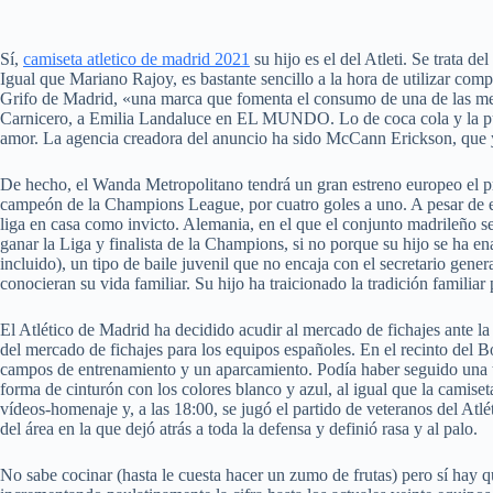
Sí,
camiseta atletico de madrid 2021
su hijo es el del Atleti. Se trata 
Igual que Mariano Rajoy, es bastante sencillo a la hora de utilizar c
Grifo de Madrid, «una marca que fomenta el consumo de una de las me
Carnicero, a Emilia Landaluce en EL MUNDO. Lo de coca cola y la publ
amor. La agencia creadora del anuncio ha sido McCann Erickson, que y
De hecho, el Wanda Metropolitano tendrá un gran estreno europeo el pr
campeón de la Champions League, por cuatro goles a uno. A pesar de est
liga en casa como invicto. Alemania, en el que el conjunto madrileño se 
ganar la Liga y finalista de la Champions, si no porque su hijo se ha
incluido), un tipo de baile juvenil que no encaja con el secretario gene
conocieran su vida familiar. Su hijo ha traicionado la tradición familiar 
El Atlético de Madrid ha decidido acudir al mercado de fichajes ante l
del mercado de fichajes para los equipos españoles. En el recinto del Bo
campos de entrenamiento y un aparcamiento. Podía haber seguido una tem
forma de cinturón con los colores blanco y azul, al igual que la camise
vídeos-homenaje y, a las 18:00, se jugó el partido de veteranos del Atl
del área en la que dejó atrás a toda la defensa y definió rasa y al palo.
No sabe cocinar (hasta le cuesta hacer un zumo de frutas) pero sí hay q