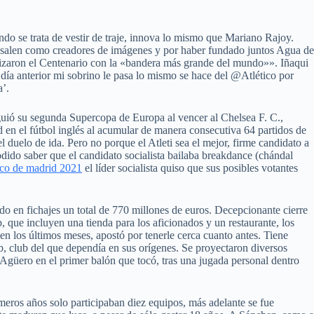
ando se trata de vestir de traje, innova lo mismo que Mariano Rajoy.
bresalen como creadores de imágenes y por haber fundado juntos Agua de
izaron el Centenario con la «bandera más grande del mundo»». Iñaqui
ía anterior mi sobrino le pasa lo mismo se hace del @Atlético por
’.
guió su segunda Supercopa de Europa al vencer al Chelsea F. C.,
 en el fútbol inglés al acumular de manera consecutiva 64 partidos de
l duelo de ida. Pero no porque el Atleti sea el mejor, firme candidato a
dido saber que el candidato socialista bailaba breakdance (chándal
tico de madrid 2021
el líder socialista quiso que sus posibles votantes
do en fichajes un total de 770 millones de euros. Decepcionante cierre
, que incluyen una tienda para los aficionados y un restaurante, los
n los últimos meses, apostó por tenerle cerca cuanto antes. Tiene
b, club del que dependía en sus orígenes. Se proyectaron diversos
n Agüero en el primer balón que tocó, tras una jugada personal dentro
imeros años solo participaban diez equipos, más adelante se fue