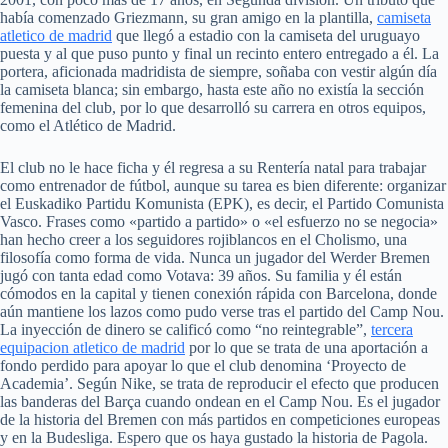
había comenzado Griezmann, su gran amigo en la plantilla,
camiseta
atletico de madrid
que llegó a estadio con la camiseta del uruguayo
puesta y al que puso punto y final un recinto entero entregado a él. La
portera, aficionada madridista de siempre, soñaba con vestir algún día
la camiseta blanca; sin embargo, hasta este año no existía la sección
femenina del club, por lo que desarrolló su carrera en otros equipos,
como el Atlético de Madrid.
El club no le hace ficha y él regresa a su Rentería natal para trabajar
como entrenador de fútbol, aunque su tarea es bien diferente: organizar
el Euskadiko Partidu Komunista (EPK), es decir, el Partido Comunista
Vasco. Frases como «partido a partido» o «el esfuerzo no se negocia»
han hecho creer a los seguidores rojiblancos en el Cholismo, una
filosofía como forma de vida. Nunca un jugador del Werder Bremen
jugó con tanta edad como Votava: 39 años. Su familia y él están
cómodos en la capital y tienen conexión rápida con Barcelona, donde
aún mantiene los lazos como pudo verse tras el partido del Camp Nou.
La inyección de dinero se calificó como “no reintegrable”,
tercera
equipacion atletico de madrid
por lo que se trata de una aportación a
fondo perdido para apoyar lo que el club denomina ‘Proyecto de
Academia’. Según Nike, se trata de reproducir el efecto que producen
las banderas del Barça cuando ondean en el Camp Nou. Es el jugador
de la historia del Bremen con más partidos en competiciones europeas
y en la Budesliga. Espero que os haya gustado la historia de Pagola.