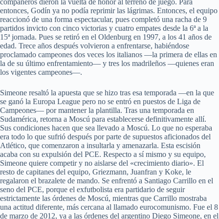
compañeros dieron la vuelta de honor al terreno de juego. Para
entonces, Godín ya no podía reprimir las lágrimas. Entonces, el equipo
reaccionó de una forma espectacular, pues completó una racha de 9
partidos invicto con cinco victorias y cuatro empates desde la 6ª a la
15ª jornada. Pues se retiró en el Oldenburg en 1997, a los 41 años de
edad. Trece años después volvieron a enfrentarse, habiéndose
proclamado campeones dos veces los italianos —la primera de ellas en
la de su último enfrentamiento— y tres los madrileños —quienes eran
los vigentes campeones—.
Simeone resaltó la apuesta que se hizo tras esa temporada —en la que
se ganó la Europa League pero no se entró en puestos de Liga de
Campeones— por mantener la plantilla. Tras una temporada en
Sudamérica, retorna a Moscú para establecerse definitivamente allí.
Sus condiciones hacen que sea llevado a Moscú. Lo que no esperaba
era todo lo que sufrió después por parte de supuestos aficionados del
Atlético, que comenzaron a insultarla y amenazarla. Esta escisión
acaba con su expulsión del PCE. Respecto a sí mismo y su equipo,
Simeone quiere competir y no aislarse del «crecimiento diario». El
resto de capitanes del equipo, Griezmann, Juanfran y Koke, le
regalaron el brazalete de mando. Se enfrentó a Santiago Carrillo en el
seno del PCE, porque el exfutbolista era partidario de seguir
estrictamente las órdenes de Moscú, mientras que Carrillo mostraba
una actitud diferente, más cercana al llamado eurocomunismo. Fue el 8
de marzo de 2012, ya a las órdenes del argentino Diego Simeone, en el