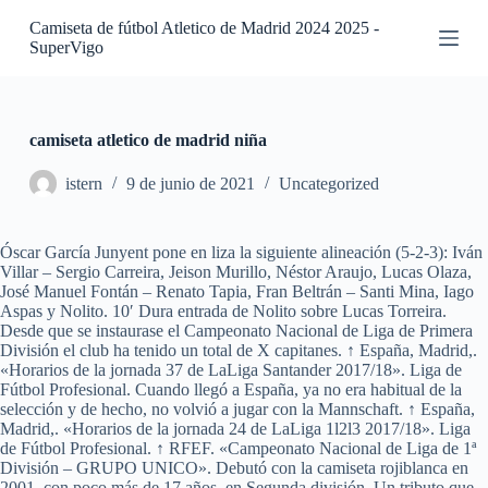
S
Camiseta de fútbol Atletico de Madrid 2024 2025 -
a
SuperVigo
l
t
a
r
a
camiseta atletico de madrid niña
l
c
istern
9 de junio de 2021
Uncategorized
o
n
t
Óscar García Junyent pone en liza la siguiente alineación (5-2-3): Iván
e
Villar – Sergio Carreira, Jeison Murillo, Néstor Araujo, Lucas Olaza,
n
José Manuel Fontán – Renato Tapia, Fran Beltrán – Santi Mina, Iago
i
Aspas y Nolito. 10′ Dura entrada de Nolito sobre Lucas Torreira.
d
Desde que se instaurase el Campeonato Nacional de Liga de Primera
o
División el club ha tenido un total de X capitanes. ↑ España, Madrid,.
«Horarios de la jornada 37 de LaLiga Santander 2017/18». Liga de
Fútbol Profesional. Cuando llegó a España, ya no era habitual de la
selección y de hecho, no volvió a jugar con la Mannschaft. ↑ España,
Madrid,. «Horarios de la jornada 24 de LaLiga 1l2l3 2017/18». Liga
de Fútbol Profesional. ↑ RFEF. «Campeonato Nacional de Liga de 1ª
División – GRUPO UNICO». Debutó con la camiseta rojiblanca en
2001, con poco más de 17 años, en Segunda división. Un tributo que