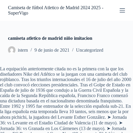
S
Camiseta de fútbol Atletico de Madrid 2024 2025 -
a
SuperVigo
l
t
a
r
a
camiseta atletico de madrid niño imitacion
l
c
istern
9 de junio de 2021
Uncategorized
o
n
t
La equipación anteriormente citada no es la primera con la que los
e
diseñadores Nike del Atlético se la juegan con una camiseta del club
n
rojiblanco. Tras los triunfos internacionales el 16 de julio del año 2000
i
el club convocó elecciones presidenciales. Tras el Golpe de Estado en
d
España de julio de 1936 que condujo a la Guerra Civil Española y la
o
caída de la Segunda República española, Francisco Franco comenzó
una dictadura basada en el nacionalismo denominada franquismo.
Entre 1992 y 1995 fue entrenador de la selección española sub-21. En
la liga española esta temporada lleva 10 tantos, seis menos que la por
ahora pichichi, la jugadora del Levante Esther González. ➤ Jornada
36: vs Levante en el Estadio Ciudad de Valencia (11 de mayo). ➤
Jornada 36: vs Granada en Los Cármenes (13 de mayo). ➤ Jornada