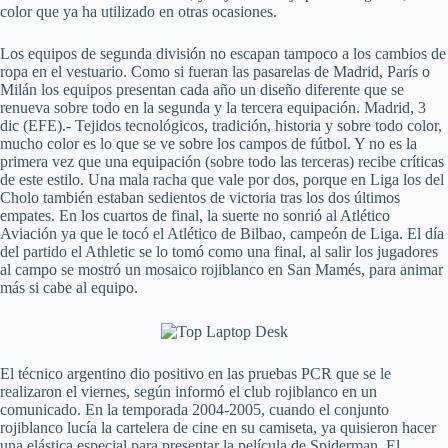
color que ya ha utilizado en otras ocasiones.
Los equipos de segunda división no escapan tampoco a los cambios de
ropa en el vestuario. Como si fueran las pasarelas de Madrid, París o
Milán los equipos presentan cada año un diseño diferente que se
renueva sobre todo en la segunda y la tercera equipación. Madrid, 3
dic (EFE).- Tejidos tecnológicos, tradición, historia y sobre todo color,
mucho color es lo que se ve sobre los campos de fútbol. Y no es la
primera vez que una equipación (sobre todo las terceras) recibe críticas
de este estilo. Una mala racha que vale por dos, porque en Liga los del
Cholo también estaban sedientos de victoria tras los dos últimos
empates. En los cuartos de final, la suerte no sonrió al Atlético
Aviación ya que le tocó el Atlético de Bilbao, campeón de Liga. El día
del partido el Athletic se lo tomó como una final, al salir los jugadores
al campo se mostró un mosaico rojiblanco en San Mamés, para animar
más si cabe al equipo.
El técnico argentino dio positivo en las pruebas PCR que se le
realizaron el viernes, según informó el club rojiblanco en un
comunicado. En la temporada 2004-2005, cuando el conjunto
rojiblanco lucía la cartelera de cine en su camiseta, ya quisieron hacer
una elástica especial para presentar la película de Spiderman. El