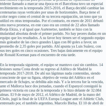
tridente llamado a marcar una época en el Barcelona tuvo un especial
recibimiento en la temporada 2015-2016, el Barça decidió cambiar las
centenarias rayas verticales por unas de horizontales. Barça tiene el
color negro como el central de su tercera equipación, un tono que ya
utilizó en otras temporadas. Por el contrario, en enero de 2011 debutó
otra nueva promesa, en este caso era un central de 22 años llamado
Borja Ekiza, y al igual que Aurtenetxe, también se hizo con la
titularidad absoluta desde el primer partido. No hay peores dudas en un
equipo que los resultados. A su favor hoy tienen ser el segundo equipo
más goleador de las cinco grandes Ligas con 80 goles a favor, un
promedio de 2,35 goles por partido. Ahí apunta ya Luis Suárez, con
sus tres goles en cinco ocasiones. Tres bajas únicamente en el equipo
de Ronald Koeman para el encuentro de esta tarde.
En la temporada siguiente, el equipo se mantuvo casi sin cambios. 14
lesiones suma Costa desde su regreso al Atlético de Madrid la
temporada 2017-2018. De ahí sus lágrimas nada contenidas, siendo
consciente de que su figura, objetivo de venta del Atlético en el
mercado de fichajes, se debilita aún más. Y a la tercera fue la vencida,
ante el Mallorca hace dos jornadas, cuando el Espanyol consiguió la
primera victoria en casa de la temporada y lo hizo delante de 32.084
almas. El 9 de mayo de 2012, el Atlético de Madrid, de la mano del
Cholo, jugó la final de la UEFA Europa League ante el Athletic Club,
entrenado por, el también argentino, Marcelo Bielsa. El 10 de abril de