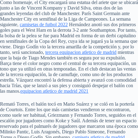
Como homenaje, el City encargará una estatua del ariete que se ubicará
junto a las de Vincent Kompany y David Silva, otras dos de las
grandes leyendas del club de Manchester. París Saint Germain ante
Manchester City en semifinal de la Liga de Campeones. La semana
siguiente,
camisetas de futbol 2022
Hernández anotó sus dos primeros
goles para el West Ham en la derrota 3-2 ante Southampton. Por tanto,
la bolsa de la pelea se fue para Madrid en forma de un derbi capitalino
en semifinales de la Copa del Rey, cuya ida se jugará ya la semana que
viene. Diego Godín vio la tercera amarilla de la competición y, por lo
tanto, será sancionado,
tercera equipacion atletico de madrid
mientras
que la baja de Tiago Mendes también es segura por su expulsión.
Barça tiene el color negro como el central de su tercera equipación, un
tono que ya utilizó en otras temporadas. En el club destacan las ventas
de la tercera equipación, la de camuflaje, como uno de los productos
estrella. Vázquez encontró la defensa abierta y avanzó con comodidad
hacia Trías, que se lanzó a sus pies y consiguió despejar el balón con
las manos.
equipacion atletico de madrid 2021
Remató Torres, el balón tocó en Mario Suárez y se coló en la portería
de Courtois. Entre los que más camisetas vendieron se encontraron,
como suele ser habitual, Griezmann y Fernando Torres, seguidos en el
escalón por jugadores como Koke y Saúl. Además de tener un espacio
reservado para el palmarés de jugadores que marcaron una época como
Milinko Pantic, Luis Aragonés, Diego Pablo Simeone, Fernando
Torres o Diego Godín. Sin embargo,
camiseta atletico de madrid