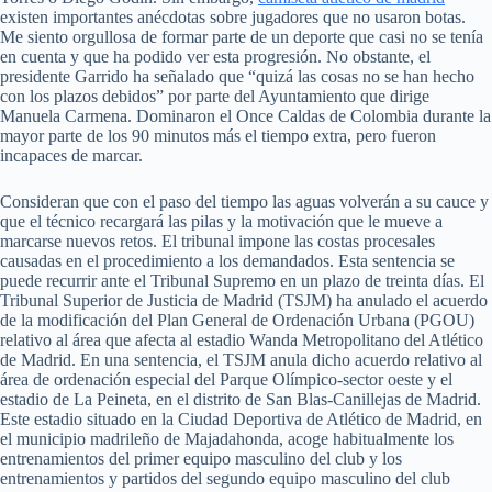
existen importantes anécdotas sobre jugadores que no usaron botas.
Me siento orgullosa de formar parte de un deporte que casi no se tenía
en cuenta y que ha podido ver esta progresión. No obstante, el
presidente Garrido ha señalado que “quizá las cosas no se han hecho
con los plazos debidos” por parte del Ayuntamiento que dirige
Manuela Carmena. Dominaron el Once Caldas de Colombia durante la
mayor parte de los 90 minutos más el tiempo extra, pero fueron
incapaces de marcar.
Consideran que con el paso del tiempo las aguas volverán a su cauce y
que el técnico recargará las pilas y la motivación que le mueve a
marcarse nuevos retos. El tribunal impone las costas procesales
causadas en el procedimiento a los demandados. Esta sentencia se
puede recurrir ante el Tribunal Supremo en un plazo de treinta días. El
Tribunal Superior de Justicia de Madrid (TSJM) ha anulado el acuerdo
de la modificación del Plan General de Ordenación Urbana (PGOU)
relativo al área que afecta al estadio Wanda Metropolitano del Atlético
de Madrid. En una sentencia, el TSJM anula dicho acuerdo relativo al
área de ordenación especial del Parque Olímpico-sector oeste y el
estadio de La Peineta, en el distrito de San Blas-Canillejas de Madrid.
Este estadio situado en la Ciudad Deportiva de Atlético de Madrid, en
el municipio madrileño de Majadahonda, acoge habitualmente los
entrenamientos del primer equipo masculino del club y los
entrenamientos y partidos del segundo equipo masculino del club