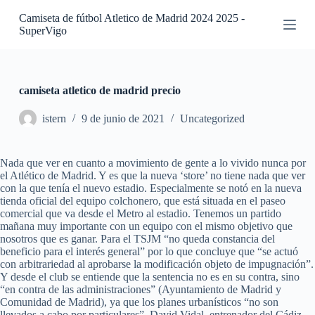
S
Camiseta de fútbol Atletico de Madrid 2024 2025 -
a
SuperVigo
l
t
a
r
a
camiseta atletico de madrid precio
l
c
istern
9 de junio de 2021
Uncategorized
o
n
t
Nada que ver en cuanto a movimiento de gente a lo vivido nunca por
e
el Atlético de Madrid. Y es que la nueva ‘store’ no tiene nada que ver
n
con la que tenía el nuevo estadio. Especialmente se notó en la nueva
i
tienda oficial del equipo colchonero, que está situada en el paseo
d
comercial que va desde el Metro al estadio. Tenemos un partido
o
mañana muy importante con un equipo con el mismo objetivo que
nosotros que es ganar. Para el TSJM “no queda constancia del
beneficio para el interés general” por lo que concluye que “se actuó
con arbitrariedad al aprobarse la modificación objeto de impugnación”.
Y desde el club se entiende que la sentencia no es en su contra, sino
“en contra de las administraciones” (Ayuntamiento de Madrid y
Comunidad de Madrid), ya que los planes urbanísticos “no son
llevados a cabo por particulares”. David Vidal, entrenador del Cádiz