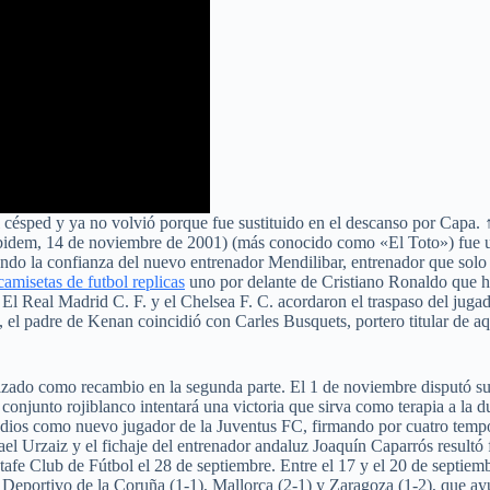
l césped y ya no volvió porque fue sustituido en el descanso por Capa. 
idem, 14 de noviembre de 2001) (más conocido como «El Toto») fue un f
ndo la confianza del nuevo entrenador Mendilibar, entrenador que solo 
camisetas de futbol replicas
uno por delante de Cristiano Ronaldo que ha
 El Real Madrid C. F. y el Chelsea F. C. acordaron el traspaso del juga
 el padre de Kenan coincidió con Carles Busquets, portero titular de a
ilizado como recambio en la segunda parte. El 1 de noviembre disputó su
conjunto rojiblanco intentará una victoria que sirva como terapia a la 
medios como nuevo jugador de la Juventus FC, firmando por cuatro temp
ael Urzaiz y el fichaje del entrenador andaluz Joaquín Caparrós resultó 
fe Club de Fútbol el 28 de septiembre. Entre el 17 y el 20 de septiembr
 Deportivo de la Coruña (1-1), Mallorca (2-1) y Zaragoza (1-2), que ayud