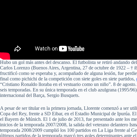
Hubo un gol más antes del descanso. El futbolista se retiró andando de
Carlos Lorenzo (Buenos Aires, Argentina, 27 de octubre de 1922 – † ib
fructificó como se esperaba y, acompañado de alguna lesión, fue perdie
final como pichichi de la competición con siete goles en siete partidos,
“Cristiano Ronaldo lloraba en el vestuario como un niño”. 8 de agosto.
seis temporadas. En su única temporada en el club azulgrana (1995/96),
internacional del Barça, Sergio Busquets.
A pesar de ser titular en la primera jornada, Llorente comenzó a ser ut
Copa del Rey, frente a SD Eibar, en el Estadio Municipal de Ipurúa. El 
el Bayern de Múnich. El 1 de julio de 2013, fue presentado ante los 
inicios de la temporada 2007/2008, la salida del veterano delantero Ism
temporada 2008/2009 cumplió los 100 partidos en La Liga frente al Geta
últimos partidos de la temporada marcó tres goles determinantes ante el