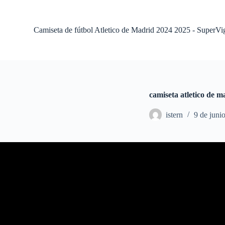
S
a
l
Camiseta de fútbol Atletico de Madrid 2024 2025 - SuperVi
t
a
r
a
l
c
o
camiseta atletico de m
n
t
istern
9 de juni
e
n
i
d
o