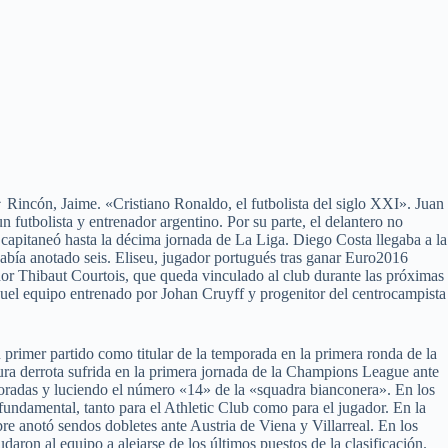
↑ Rincón, Jaime. «Cristiano Ronaldo, el futbolista del siglo XXI». Juan
utbolista y entrenador argentino. Por su parte, el delantero no
capitaneó hasta la décima jornada de La Liga. Diego Costa llegaba a la
bía anotado seis. Eliseu, jugador portugués tras ganar Euro2016
dor Thibaut Courtois, que queda vinculado al club durante las próximas
quel equipo entrenado por Johan Cruyff y progenitor del centrocampista
 primer partido como titular de la temporada en la primera ronda de la
dura derrota sufrida en la primera jornada de la Champions League ante
oradas y luciendo el número «14» de la «squadra bianconera». En los
fundamental, tanto para el Athletic Club como para el jugador. En la
e anotó sendos dobletes ante Austria de Viena y Villarreal. En los
aron al equipo a alejarse de los últimos puestos de la clasificación.