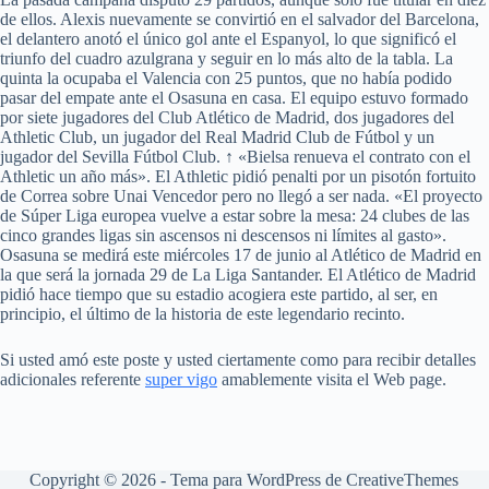
de ellos. Alexis nuevamente se convirtió en el salvador del Barcelona,
el delantero anotó el único gol ante el Espanyol, lo que significó el
triunfo del cuadro azulgrana y seguir en lo más alto de la tabla. La
quinta la ocupaba el Valencia con 25 puntos, que no había podido
pasar del empate ante el Osasuna en casa. El equipo estuvo formado
por siete jugadores del Club Atlético de Madrid, dos jugadores del
Athletic Club, un jugador del Real Madrid Club de Fútbol y un
jugador del Sevilla Fútbol Club. ↑ «Bielsa renueva el contrato con el
Athletic un año más». El Athletic pidió penalti por un pisotón fortuito
de Correa sobre Unai Vencedor pero no llegó a ser nada. «El proyecto
de Súper Liga europea vuelve a estar sobre la mesa: 24 clubes de las
cinco grandes ligas sin ascensos ni descensos ni límites al gasto».
Osasuna se medirá este miércoles 17 de junio al Atlético de Madrid en
la que será la jornada 29 de La Liga Santander. El Atlético de Madrid
pidió hace tiempo que su estadio acogiera este partido, al ser, en
principio, el último de la historia de este legendario recinto.
Si usted amó este poste y usted ciertamente como para recibir detalles
adicionales referente
super vigo
amablemente visita el Web page.
Copyright © 2026 - Tema para WordPress de
CreativeThemes