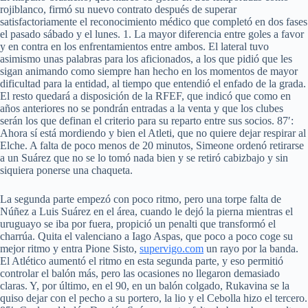
rojiblanco, firmó su nuevo contrato después de superar
satisfactoriamente el reconocimiento médico que completó en dos fases
el pasado sábado y el lunes. 1. La mayor diferencia entre goles a favor
y en contra en los enfrentamientos entre ambos. El lateral tuvo
asimismo unas palabras para los aficionados, a los que pidió que les
sigan animando como siempre han hecho en los momentos de mayor
dificultad para la entidad, al tiempo que entendió el enfado de la grada.
El resto quedará a disposición de la RFEF, que indicó que como en
años anteriores no se pondrán entradas a la venta y que los clubes
serán los que definan el criterio para su reparto entre sus socios. 87′:
Ahora sí está mordiendo y bien el Atleti, que no quiere dejar respirar al
Elche. A falta de poco menos de 20 minutos, Simeone ordenó retirarse
a un Suárez que no se lo tomó nada bien y se retiró cabizbajo y sin
siquiera ponerse una chaqueta.
La segunda parte empezó con poco ritmo, pero una torpe falta de
Núñez a Luis Suárez en el área, cuando le dejó la pierna mientras el
uruguayo se iba por fuera, propició un penalti que transformó el
charrúa. Quita el valenciano a Iago Aspas, que poco a poco coge su
mejor ritmo y entra Pione Sisto,
supervigo.com
un rayo por la banda.
El Atlético aumentó el ritmo en esta segunda parte, y eso permitió
controlar el balón más, pero las ocasiones no llegaron demasiado
claras. Y, por último, en el 90, en un balón colgado, Rukavina se la
quiso dejar con el pecho a su portero, la lio y el Cebolla hizo el tercero.