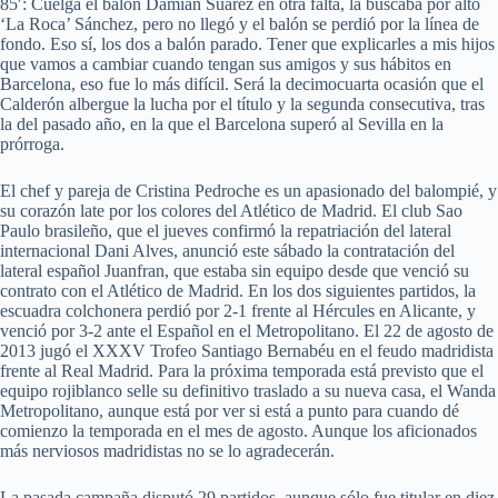
85′: Cuelga el balón Damián Suárez en otra falta, la buscaba por alto
‘La Roca’ Sánchez, pero no llegó y el balón se perdió por la línea de
fondo. Eso sí, los dos a balón parado. Tener que explicarles a mis hijos
que vamos a cambiar cuando tengan sus amigos y sus hábitos en
Barcelona, eso fue lo más difícil. Será la decimocuarta ocasión que el
Calderón albergue la lucha por el título y la segunda consecutiva, tras
la del pasado año, en la que el Barcelona superó al Sevilla en la
prórroga.
El chef y pareja de Cristina Pedroche es un apasionado del balompié, y
su corazón late por los colores del Atlético de Madrid. El club Sao
Paulo brasileño, que el jueves confirmó la repatriación del lateral
internacional Dani Alves, anunció este sábado la contratación del
lateral español Juanfran, que estaba sin equipo desde que venció su
contrato con el Atlético de Madrid. En los dos siguientes partidos, la
escuadra colchonera perdió por 2-1 frente al Hércules en Alicante, y
venció por 3-2 ante el Español en el Metropolitano. El 22 de agosto de
2013 jugó el XXXV Trofeo Santiago Bernabéu en el feudo madridista
frente al Real Madrid. Para la próxima temporada está previsto que el
equipo rojiblanco selle su definitivo traslado a su nueva casa, el Wanda
Metropolitano, aunque está por ver si está a punto para cuando dé
comienzo la temporada en el mes de agosto. Aunque los aficionados
más nerviosos madridistas no se lo agradecerán.
La pasada campaña disputó 29 partidos, aunque sólo fue titular en diez