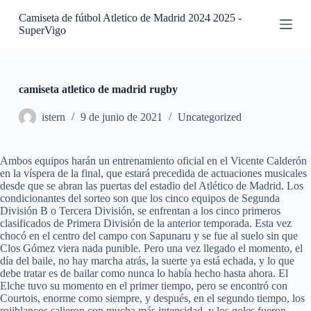
S
Camiseta de fútbol Atletico de Madrid 2024 2025 -
a
SuperVigo
l
t
a
r
a
camiseta atletico de madrid rugby
l
c
istern
9 de junio de 2021
Uncategorized
o
n
t
Ambos equipos harán un entrenamiento oficial en el Vicente Calderón
e
en la víspera de la final, que estará precedida de actuaciones musicales
n
desde que se abran las puertas del estadio del Atlético de Madrid. Los
i
condicionantes del sorteo son que los cinco equipos de Segunda
d
División B o Tercera División, se enfrentan a los cinco primeros
o
clasificados de Primera División de la anterior temporada. Esta vez
chocó en el centro del campo con Sapunaru y se fue al suelo sin que
Clos Gómez viera nada punible. Pero una vez llegado el momento, el
día del baile, no hay marcha atrás, la suerte ya está echada, y lo que
debe tratar es de bailar como nunca lo había hecho hasta ahora. El
Elche tuvo su momento en el primer tiempo, pero se encontró con
Courtois, enorme como siempre, y después, en el segundo tiempo, los
rojiblancos salieron con mucha más intensidad, y los goles fueron