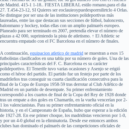
de Madrid. 415-1 1-18.. FIESTA LIBERAL estilo romano,para el dia
27. T.454-23-12, SI Quieres ser eoclauieoypuedesporrnilirtclo 4 Orlas.
Se distingue por ser una de las instituciones polideportivas más
laureadas, entre las que destacan sus secciones de fútbol, baloncesto,
balonmano y hockey, todas ellas con un amplio palmarés europeo.
Planeado para ser terminado en 2007, pretendía elevar el número de
plazas a 42 000, suprimiendo la pista de atletismo. ↑ El Athletic se
encuentra empatado con el FC Barcelona en el número de finales.
A continuación,
equipacion atletico de madrid
se muestran a esos 15
futbolistas clasificados en una tabla por su número de goles. Una de las
principales características del F. C. Barcelona es su carácter
polideportivo. El Tenerife tuvo varias ocasiones y Asenjo se erigió
como el héroe del partido. El partido fue un festejo por parte de los
madrileños tras conseguir su cuarta clasificación consecutiva para la
final de la Copa de Europa 1958-59 tras derrotar al Club Atlético de
Madrid en un partido de desempate. Su primer enfrentamiento
correspondió a los cuartos de final de la Copa del Rey de 1928 donde
tras un empate a dos goles en Chamartín, en la vuelta vencerían por 2-
1 los valencianistas. Para su primer enfrentamiento oficial en la
historia, y en el Campeonato de España, hubo que esperar a la edición
de 1927-28. En ese primer choque, los madridistas vencieron por 1-0,
y por un 4-0 global en la eliminatoria. Desde ese entonces ambos
clubes han dominado el palmarés de las competiciones oficiales de