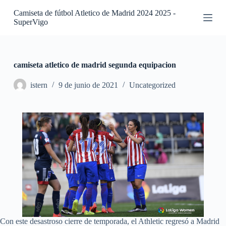
S
Camiseta de fútbol Atletico de Madrid 2024 2025 -
a
SuperVigo
l
t
a
r
a
camiseta atletico de madrid segunda equipacion
l
c
istern
9 de junio de 2021
Uncategorized
o
n
t
e
n
i
d
o
Con este desastroso cierre de temporada, el Athletic regresó a Madrid