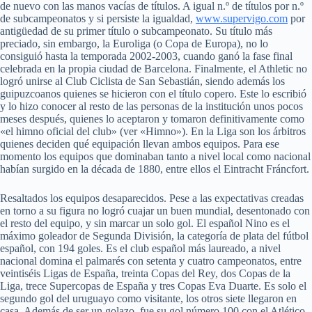
de nuevo con las manos vacías de títulos. A igual n.º de títulos por n.º
de subcampeonatos y si persiste la igualdad,
www.supervigo.com
por
antigüedad de su primer título o subcampeonato. Su título más
preciado, sin embargo, la Euroliga (o Copa de Europa), no lo
consiguió hasta la temporada 2002-2003, cuando ganó la fase final
celebrada en la propia ciudad de Barcelona. Finalmente, el Athletic no
logró unirse al Club Ciclista de San Sebastián, siendo además los
guipuzcoanos quienes se hicieron con el título copero. Este lo escribió
y lo hizo conocer al resto de las personas de la institución unos pocos
meses después, quienes lo aceptaron y tomaron definitivamente como
«el himno oficial del club» (ver «Himno»). En la Liga son los árbitros
quienes deciden qué equipación llevan ambos equipos. Para ese
momento los equipos que dominaban tanto a nivel local como nacional
habían surgido en la década de 1880, entre ellos el Eintracht Fráncfort.
Resaltados los equipos desaparecidos. Pese a las expectativas creadas
en torno a su figura no logró cuajar un buen mundial, desentonado con
el resto del equipo, y sin marcar un solo gol. El español Nino es el
máximo goleador de Segunda División, la categoría de plata del fútbol
español, con 194 goles. Es el club español más laureado, a nivel
nacional domina el palmarés con setenta y cuatro campeonatos, entre
veintiséis Ligas de España, treinta Copas del Rey, dos Copas de la
Liga, trece Supercopas de España y tres Copas Eva Duarte. Es solo el
segundo gol del uruguayo como visitante, los otros siete llegaron en
casa. Además de ser un golazo, fue su gol número 100 con el Atlético