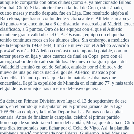
aunque lo compartía con otros clubes (como el ya mencionado Bilbao
Football Club). Si la anterior fue en la final de Copa, este sábado,
cuatro meses y medio después, fue en Liga. Este resultado alejaba al
Barcelona, que tras su contundente victoria ante el Athletic sumaba ya
40 puntos y se encontraba a 6 de distancia, y acercaba al Madrid, tercer
clasificado, a 5 puntos. Otro de los equipos con el que el Athletic
mantiene gran rivalidad es el C. A. Osasuna, equipo con el que ha
tenido continuos roces en los últimos años. Sin embargo, a mediados
de la temporada 1943/1944, firmó de nuevo con el Atlético Aviación
por 4 años más. El Atlético cerró así una temporada potable, con un
tercer puesto en liga y unos cuartos de final en Copa, pero con el
amargo sabor de otro año sin títulos. De nuevo otra gran jugada del
Valladolid terminó en gol de Sañudo, anulado por el árbitro, y de
nuevo de una polémica nació el gol del Atlético, marcado por
Arencibia. Cuando parecía que la eliminatoria estaba más que
encarrilada, llegó la expulsión de Miranda en el minuto 77, y más tarde
el gol de los noruegos tras un error defensivo general.
Su debut en Primera División tuvo lugar el 13 de septiembre de ese
año, en el partido que disputaron en la primera jornada de la Liga
1959/60 su equipo y la Unión Deportiva Las Palmas en la capital
canaria. Antes de finalizar la campaña, celebró el primer partido
homenaje de su historia en honor del capitán, Mesa, que dejaba el Club
tras diez temporadas para fichar por el Celta de Vigo. Así, la plantilla
rojiblanca quedó conformada por: Ederra, Guillermo, Abel Mariano,