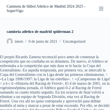
S
Camiseta de fútbol Atletico de Madrid 2024 2025 -
a
SuperVigo
l
t
a
r
a
camiseta atletico de madrid spiderman 2
l
c
istern
9 de junio de 2021
Uncategorized
o
n
t
El propio Ricardo Zamora reconoció poco antes de comenzar la
e
competición que no confiaba en su delantera. De nuevo, el Atlético se
n
enfrentaba a la competición que más dura se le hacía: la Copa del
i
Generalísimo. En aquella temporada, por primera vez, se intercaló la
d
Copa del Generalísimo con la Liga desde las primeras eliminatorias. ↑
o
«La Liga 1996/1997: la Liga de las estrellas». ↑ «¡Campeonas de Liga!
↑ a b c d «Historia del Racing de Ferrol». El 4 de marzo de 2001, en la
vigésimoséptima jornada, el Atlético ganó 0-2 al Racing de Ferrol
sumando su cuarto triunfo seguido. En los octavos de final volvió a
eliminar a un equipo de Segunda División, esta vez al Racing de
Ferrol. Una vez ahí no quiso estropearla y aprovechó para driblar
también al meta y marcar a pesar de estar escorado. Por ello, se decidió
rescatar el nombre del desaparecido Bilbao Football Club y, de este