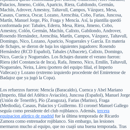
Palacios, Jimeno, Colón, Aparicio, Riera, Gabilondo, Germán,
Machín, Adrover, Amestoy, Taltavull, Campos, Vázquez, Mesa,
Casaus, Cuenca, Oscar, Lozano, Arencibia, Cobo, Farias, Juncosa,
Martín, Manuel Jorge, Pío, Fraga y Mencía. Así, la plantilla quedó
conformada por: Tabales, Ederra, Mesa, Riera, Jimeno, Cobo,
Amestoy, Colón, Germán, Machín, Calixto, Gabilondo, Androver,
Rosendo Hernández, Arencibia, Martín, Campos, Vázquez, Taltavull,
Domingo, Nico, Lozano, Aparicio, Noguerales y García. En materia
de fichajes, se dieron de baja los siguientes jugadores: Rosendo
Hernández (RCD Español), Tabales (Albacete), Calixto, Domingo,
Nico, García y Noguerales. Los fichajes durante el verano fueron:
Riera (del Constancia de Inca), Rafa, Jimeno, Nico, Emilín, Taltavull,
Noguerales, Neira, Láreu (portero del equipo filial, el Imperio
Vallecas) y Lozano (extremo izquierdo procedente del Emiretense de
Badajoz que ya jugó la Copa).
Los refuerzos fueron: Mencía (Baracaldo), Cuenca y Abel Mariano
(Imperio, filial del Atlético Aviación), Juncosa (Español), Manuel Jorge
(Unión de Tenerife), Pío (Zaragoza), Farias (Marino), Fraga
(Mediodía), Casaus, Palacios y Guillermo. El coronel Manuel Gallego
seguía como presidente del club rojiblanco. Además,
tercera
equipacion atletico de madrid
fue la última temporada de Ricardo
Zamora como entrenador rojiblanco. Sin embargo, las lesiones
mermaron mucho al equipo, que no cuajó una buena temporada. Tras