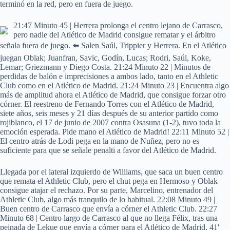
terminó en la red, pero en fuera de juego.
21:47 Minuto 45 | Herrera prolonga el centro lejano de Carrasco,
pero nadie del Atlético de Madrid consigue rematar y el árbitro
señala fuera de juego. ⬅️ Salen Saúl, Trippier y Herrera. En el Atlético
juegan Oblak; Juanfran, Savic, Godín, Lucas; Rodri, Saúl, Koke,
Lemar; Griezmann y Diego Costa. 21:24 Minuto 22 | Minutos de
perdidas de balón e imprecisiones a ambos lado, tanto en el Athletic
Club como en el Atlético de Madrid. 21:24 Minuto 23 | Encuentra algo
más de amplitud ahora el Atlético de Madrid, que consigue forzar otro
córner. El reestreno de Fernando Torres con el Atlético de Madrid,
siete años, seis meses y 21 días después de su anterior partido como
rojiblanco, el 17 de junio de 2007 contra Osasuna (1-2), tuvo toda la
emoción esperada. Pide mano el Atlético de Madrid! 22:11 Minuto 52 |
El centro atrás de Lodi pega en la mano de Nuñez, pero no es
suficiente para que se señale penalti a favor del Atlético de Madrid.
Llegada por el lateral izquierdo de Williams, que saca un buen centro
que remata el Athletic Club, pero el chut pega en Hermoso y Oblak
consigue atajar el rechazo. Por su parte, Marcelino, entrenador del
Athletic Club, algo más tranquilo de lo habitual. 22:08 Minuto 49 |
Buen centro de Carrasco que envía a córner el Athletic Club. 22:27
Minuto 68 | Centro largo de Carrasco al que no llega Félix, tras una
peinada de Lekue que envía a córner para el Atlético de Madrid. 41′