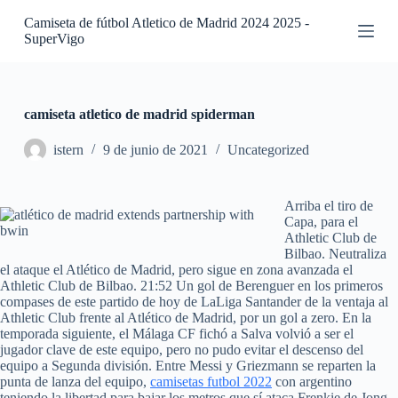
S
Camiseta de fútbol Atletico de Madrid 2024 2025 -
a
SuperVigo
l
t
a
r
a
camiseta atletico de madrid spiderman
l
c
istern
9 de junio de 2021
Uncategorized
o
n
t
Arriba el tiro de
e
Capa, para el
n
Athletic Club de
i
Bilbao. Neutraliza
d
el ataque el Atlético de Madrid, pero sigue en zona avanzada el
o
Athletic Club de Bilbao. 21:52 Un gol de Berenguer en los primeros
compases de este partido de hoy de LaLiga Santander de la ventaja al
Athletic Club frente al Atlético de Madrid, por un gol a zero. En la
temporada siguiente, el Málaga CF fichó a Salva volvió a ser el
jugador clave de este equipo, pero no pudo evitar el descenso del
equipo a Segunda división. Entre Messi y Griezmann se reparten la
punta de lanza del equipo,
camisetas futbol 2022
con argentino
teniendo la libertad para bajar los metros que sí ataca Frenkie de Jong