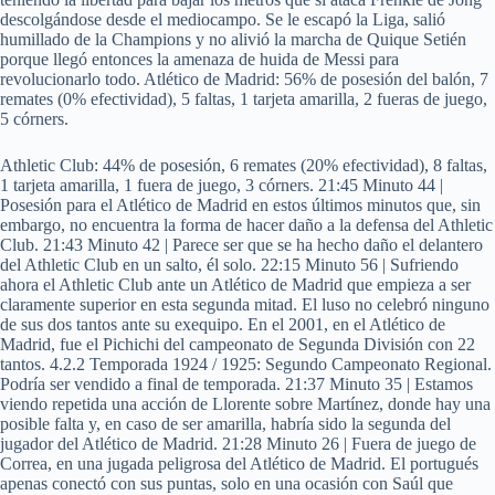
descolgándose desde el mediocampo. Se le escapó la Liga, salió
humillado de la Champions y no alivió la marcha de Quique Setién
porque llegó entonces la amenaza de huida de Messi para
revolucionarlo todo. Atlético de Madrid: 56% de posesión del balón, 7
remates (0% efectividad), 5 faltas, 1 tarjeta amarilla, 2 fueras de juego,
5 córners.
Athletic Club: 44% de posesión, 6 remates (20% efectividad), 8 faltas,
1 tarjeta amarilla, 1 fuera de juego, 3 córners. 21:45 Minuto 44 |
Posesión para el Atlético de Madrid en estos últimos minutos que, sin
embargo, no encuentra la forma de hacer daño a la defensa del Athletic
Club. 21:43 Minuto 42 | Parece ser que se ha hecho daño el delantero
del Athletic Club en un salto, él solo. 22:15 Minuto 56 | Sufriendo
ahora el Athletic Club ante un Atlético de Madrid que empieza a ser
claramente superior en esta segunda mitad. El luso no celebró ninguno
de sus dos tantos ante su exequipo. En el 2001, en el Atlético de
Madrid, fue el Pichichi del campeonato de Segunda División con 22
tantos. 4.2.2 Temporada 1924 / 1925: Segundo Campeonato Regional.
Podría ser vendido a final de temporada. 21:37 Minuto 35 | Estamos
viendo repetida una acción de Llorente sobre Martínez, donde hay una
posible falta y, en caso de ser amarilla, habría sido la segunda del
jugador del Atlético de Madrid. 21:28 Minuto 26 | Fuera de juego de
Correa, en una jugada peligrosa del Atlético de Madrid. El portugués
apenas conectó con sus puntas, solo en una ocasión con Saúl que