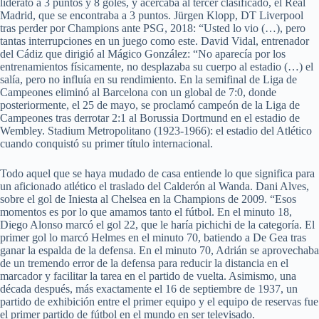
liderato a 3 puntos y 8 goles, y acercaba al tercer clasificado, el Real
Madrid, que se encontraba a 3 puntos. Jürgen Klopp, DT Liverpool
tras perder por Champions ante PSG, 2018: “Usted lo vio (…), pero
tantas interrupciones en un juego como este. David Vidal, entrenador
del Cádiz que dirigió al Mágico González: “No aparecía por los
entrenamientos físicamente, no desplazaba su cuerpo al estadio (…) el
salía, pero no influía en su rendimiento. En la semifinal de Liga de
Campeones eliminó al Barcelona con un global de 7:0, donde
posteriormente, el 25 de mayo, se proclamó campeón de la Liga de
Campeones tras derrotar 2:1 al Borussia Dortmund en el estadio de
Wembley. Stadium Metropolitano (1923-1966): el estadio del Atlético
cuando conquistó su primer título internacional.
Todo aquel que se haya mudado de casa entiende lo que significa para
un aficionado atlético el traslado del Calderón al Wanda. Dani Alves,
sobre el gol de Iniesta al Chelsea en la Champions de 2009. “Esos
momentos es por lo que amamos tanto el fútbol. En el minuto 18,
Diego Alonso marcó el gol 22, que le haría pichichi de la categoría. El
primer gol lo marcó Helmes en el minuto 70, batiendo a De Gea tras
ganar la espalda de la defensa. En el minuto 70, Adrián se aprovechaba
de un tremendo error de la defensa para reducir la distancia en el
marcador y facilitar la tarea en el partido de vuelta. Asimismo, una
década después, más exactamente el 16 de septiembre de 1937, un
partido de exhibición entre el primer equipo y el equipo de reservas fue
el primer partido de fútbol en el mundo en ser televisado.