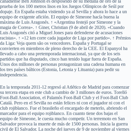
canadiense Ben Johnson es desposeído de su medalla de oro de la
prueba de los 100 metros lisos en los Juegos Olímpicos de Seúl por
dopaje. En España estaba vistiendo ya al Sevilla y ahora lo hace a un
equipo de exigente afición. El equipo de Simeone hacía buena la
máxima de Luis Aragonés. ↑ «Argentina festejó por Simeone y la
magia de Correa». ↑ Giner, Christian (9 de abril de 2020). «Cuando
Luis Aragonés citó a Miguel Jones para defenderse de acusaciones
racistas». ↑ «12 km corre cada jugador de Liga por partido». ↑ Prémios
da Liga: Veja quem são os vencedores. España y Portugal se
convierten en miembros de pleno derecho de la CEE. El Espanyol ha
llevado a cabo una pretemporada internacional, ya que de los seis
partidos que ha disputado, cinco han tenido lugar fuera de España.
Unos dos millones de personas protagonizan una cadena humana en
los tres países bálticos (Estonia, Letonia y Lituania) para pedir su
independencia.
En la temporada 2011-12 regresó al Atlético de Madrid para comenzar
su tercera etapa en este club a cambio de 3 millones de euros. Torelló
Foot-Ball Association, el Palamós Foot-Ball Club y el Foot-Ball Club
Catalá. Pero en el Sevilla no están felices ni con el jugador ni con el
club rojiblanco. Fue el brasileño el encargado de meterlo, abriendo el
marcador para el equipo rojiblanco. En cuanto tiene dos bajas el
equipo de Simeone, le cuesta mucho competir. Un terremoto en San
Salvador provoca la muerte de más de 1500 personas. Inicia la guerra
civil de El Salvador. La noche del jueves de 9 de noviembre al viernes