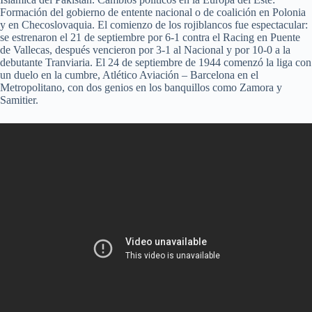
Formación del gobierno de entente nacional o de coalición en Polonia
y en Checoslovaquia. El comienzo de los rojiblancos fue espectacular:
se estrenaron el 21 de septiembre por 6-1 contra el Racing en Puente
de Vallecas, después vencieron por 3-1 al Nacional y por 10-0 a la
debutante Tranviaria. El 24 de septiembre de 1944 comenzó la liga con
un duelo en la cumbre, Atlético Aviación – Barcelona en el
Metropolitano, con dos genios en los banquillos como Zamora y
Samitier.