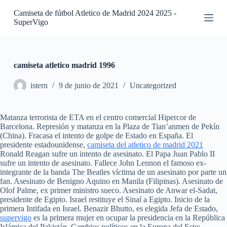
S
Camiseta de fútbol Atletico de Madrid 2024 2025 -
a
SuperVigo
l
t
a
r
a
camiseta atletico madrid 1996
l
c
istern
9 de junio de 2021
Uncategorized
o
n
t
Matanza terrorista de ETA en el centro comercial Hipercor de
e
Barcelona. Represión y matanza en la Plaza de Tian’anmen de Pekín
n
(China). Fracasa el intento de golpe de Estado en España. El
i
presidente estadounidense,
camiseta del atletico de madrid 2021
d
Ronald Reagan sufre un intento de asesinato. El Papa Juan Pablo II
o
sufre un intento de asesinato. Fallece John Lennon el famoso ex-
integrante de la banda The Beatles víctima de un asesinato por parte un
fan. Asesinato de Benigno Aquino en Manila (Filipinas). Asesinato de
Olof Palme, ex primer ministro sueco. Asesinato de Anwar el-Sadat,
presidente de Egipto. Israel restituye el Sinaí a Egipto. Inicio de la
primera Intifada en Israel. Benazir Bhutto, es elegida Jefa de Estado,
supervigo
es la primera mujer en ocupar la presidencia en la República
Islámica del Pakistán. Cambios políticos en la Europa del Este: