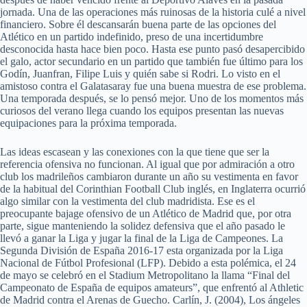
jornada. Una de las operaciones más ruinosas de la historia culé a nivel
financiero. Sobre él descansarán buena parte de las opciones del
Atlético en un partido indefinido, preso de una incertidumbre
desconocida hasta hace bien poco. Hasta ese punto pasó desapercibido
el galo, actor secundario en un partido que también fue último para los
Godín, Juanfran, Filipe Luis y quién sabe si Rodri. Lo visto en el
amistoso contra el Galatasaray fue una buena muestra de ese problema.
Una temporada después, se lo pensó mejor. Uno de los momentos más
curiosos del verano llega cuando los equipos presentan las nuevas
equipaciones para la próxima temporada.
Las ideas escasean y las conexiones con la que tiene que ser la
referencia ofensiva no funcionan. Al igual que por admiración a otro
club los madrileños cambiaron durante un año su vestimenta en favor
de la habitual del Corinthian Football Club inglés, en Inglaterra ocurrió
algo similar con la vestimenta del club madridista. Ese es el
preocupante bajage ofensivo de un Atlético de Madrid que, por otra
parte, sigue manteniendo la solidez defensiva que el año pasado le
llevó a ganar la Liga y jugar la final de la Liga de Campeones. La
Segunda División de España 2016-17 esta organizada por la Liga
Nacional de Fútbol Profesional (LFP). Debido a esta polémica, el 24
de mayo se celebró en el Stadium Metropolitano la llama “Final del
Campeonato de España de equipos amateurs”, que enfrentó al Athletic
de Madrid contra el Arenas de Guecho. Carlín, J. (2004), Los ángeles