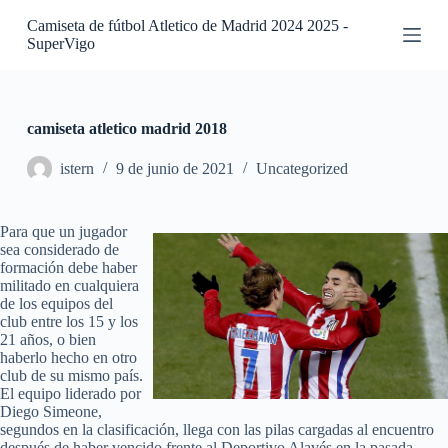
S
Camiseta de fútbol Atletico de Madrid 2024 2025 -
a
SuperVigo
l
t
a
r
a
camiseta atletico madrid 2018
l
c
istern
9 de junio de 2021
Uncategorized
o
n
t
Para que un jugador
e
sea considerado de
n
formación debe haber
i
militado en cualquiera
d
de los equipos del
o
club entre los 15 y los
21 años, o bien
haberlo hecho en otro
club de su mismo país.
El equipo liderado por
Diego Simeone,
segundos en la clasificación, llega con las pilas cargadas al encuentro
después de haber vencido frente al Deportivo Alavés en la pasada