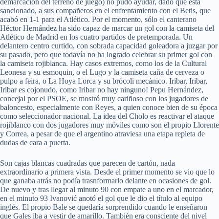
demarcación del terreno de juego) no pudo ayudar, dado que está
sancionado, a sus compañeros en el enfrentamiento con el Betis, que
acabó en 1-1 para el Atlético. Por el momento, sólo el canterano
Héctor Hernández ha sido capaz de marcar un gol con la camiseta del
Atlético de Madrid en los cuatro partidos de pretemporada. Un
delantero centro curtido, con sobrada capacidad goleadora a juzgar por
su pasado, pero que todavía no ha logrado celebrar su primer gol con
la camiseta rojiblanca. Hay casos extremos, como los de la Cultural
Leonesa y su esmoquin, o el Lugo y la camiseta caña de cerveza o
pulpo a feira, o La Hoya Lorca y su brócoli mecánico. Iribar, Iribar,
Iribar es cojonudo, como Iribar no hay ninguno! Pepu Hernández,
concejal por el PSOE, se mostró muy cariñoso con los jugadores de
baloncesto, especialmente con Reyes, a quien conoce bien de su época
como seleccionador nacional. La idea del Cholo es reactivar el ataque
rojiblanco con dos jugadores muy móviles como son el propio Llorente
y Correa, a pesar de que el argentino atraviesa una etapa repleta de
dudas de cara a puerta.
Son cajas blancas cuadradas que parecen de cartón, nada
extraordinario a primera vista. Desde el primer momento se vio que lo
que ganaba atrás no podía trasnformarlo delante en ocasiones de gol.
De nuevo y tras llegar al minuto 90 con empate a uno en el marcador,
en el minuto 93 Ivanović anotó el gol que le dio el título al equipo
inglés. El propio Bale se quedaría sorprendido cuando le enseñaron
que Gales iba a vestir de amarillo. También era consciente del nivel