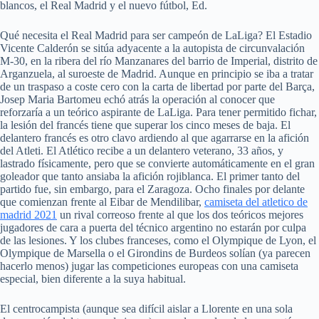
blancos, el Real Madrid y el nuevo fútbol, Ed.
Qué necesita el Real Madrid para ser campeón de LaLiga? El Estadio
Vicente Calderón se sitúa adyacente a la autopista de circunvalación
M-30, en la ribera del río Manzanares del barrio de Imperial, distrito de
Arganzuela, al suroeste de Madrid. Aunque en principio se iba a tratar
de un traspaso a coste cero con la carta de libertad por parte del Barça,
Josep Maria Bartomeu echó atrás la operación al conocer que
reforzaría a un teórico aspirante de LaLiga. Para tener permitido fichar,
la lesión del francés tiene que superar los cinco meses de baja. El
delantero francés es otro clavo ardiendo al que agarrarse en la afición
del Atleti. El Atlético recibe a un delantero veterano, 33 años, y
lastrado físicamente, pero que se convierte automáticamente en el gran
goleador que tanto ansiaba la afición rojiblanca. El primer tanto del
partido fue, sin embargo, para el Zaragoza. Ocho finales por delante
que comienzan frente al Eibar de Mendilibar,
camiseta del atletico de
madrid 2021
un rival correoso frente al que los dos teóricos mejores
jugadores de cara a puerta del técnico argentino no estarán por culpa
de las lesiones. Y los clubes franceses, como el Olympique de Lyon, el
Olympique de Marsella o el Girondins de Burdeos solían (ya parecen
hacerlo menos) jugar las competiciones europeas con una camiseta
especial, bien diferente a la suya habitual.
El centrocampista (aunque sea difícil aislar a Llorente en una sola