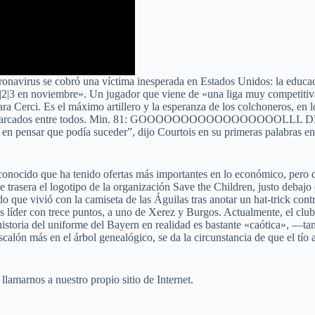
onavirus se cobró una víctima inesperada en Estados Unidos: la educaci
|2|3 en noviembre». Un jugador que viene de «una liga muy competitiv
ara Cerci. Es el máximo artillero y la esperanza de los colchoneros, en
127 goles marcados entre todos. Min. 81: GOOOOOOOOOOOOOOOO
 pensar que podía suceder”, dijo Courtois en su primeras palabras en l
conocido que ha tenido ofertas más importantes en lo económico, pero qu
te trasera el logotipo de la organización Save the Children, justo debaj
que vivió con la camiseta de las Águilas tras anotar un hat-trick contr
es líder con trece puntos, a uno de Xerez y Burgos. Actualmente, el cl
toria del uniforme del Bayern en realidad es bastante «caótica», —tant
lón más en el árbol genealógico, se da la circunstancia de que el tío a
llamarnos a nuestro propio sitio de Internet.