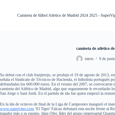
S
a
l
Camiseta de fútbol Atletico de Madrid 2024 2025 - SuperVi
t
a
r
a
l
c
o
camiseta de atletico d
n
t
istern
9 de juni
e
n
i
d
Su debut con el club franjirrojo, se produjo el 19 de agosto de 2013, e
o
señala el Sindicato de Técnicos de Hacienda, el futbolista portugués pod
defraudadas los 600.000 euros. En el verano del 2007, se convocaron nu
camiseta del Atlético de Madrid, algo que seguramente le recordarán l
San Jorge o Sant Jordi. En el partido de ida fue quien empezó la remo
En la ida de octavos de final de la Liga de Campeones inauguró el marc
www.supervigo.com
‘El Tigre’ Falcao debutará esta noche frente al R
jugador más a su equipo. Idan Ofer, líder del grupo empresarial Quantu