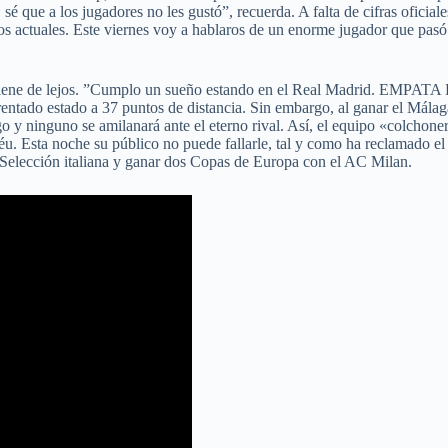
 sé que a los jugadores no les gustó”, recuerda. A falta de cifras oficia
los actuales. Este viernes voy a hablaros de un enorme jugador que pasó
proviene de lejos. ”Cumplo un sueño estando en el Real Madrid. EMP
ntado estado a 37 puntos de distancia. Sin embargo, al ganar el Málaga s
 y ninguno se amilanará ante el eterno rival. Así, el equipo «colchon
béu. Esta noche su público no puede fallarle, tal y como ha reclamado 
Selección italiana y ganar dos Copas de Europa con el AC Milan.