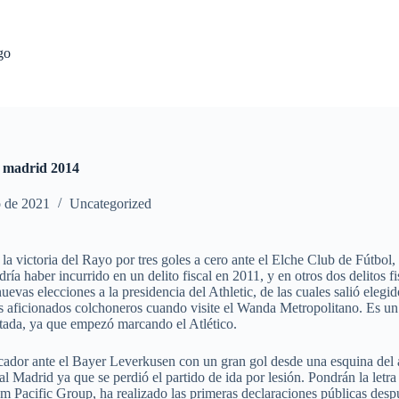
go
e madrid 2014
o de 2021
Uncategorized
n la victoria del Rayo por tres goles a cero ante el Elche Club de Fútb
ría haber incurrido en un delito fiscal en 2011, y en otros dos delitos 
evas elecciones a la presidencia del Athletic, de las cuales salió ele
os aficionados colchoneros cuando visite el Wanda Metropolitano. Es un
ntada, ya que empezó marcando el Atlético.
ador ante el Bayer Leverkusen con un gran gol desde una esquina del áre
eal Madrid ya que se perdió el partido de ida por lesión. Pondrán la l
m Pacific Group, ha realizado las primeras declaraciones públicas desp