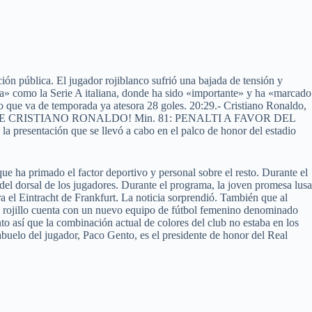
ón pública. El jugador rojiblanco sufrió una bajada de tensión y
a» como la Serie A italiana, donde ha sido «importante» y ha «marcado
 lo que va de temporada ya atesora 28 goles. 20:29.- Cristiano Ronaldo,
OLLL DE CRISTIANO RONALDO! Min. 81: PENALTI A FAVOR DEL
a presentación que se llevó a cabo en el palco de honor del estadio
e ha primado el factor deportivo y personal sobre el resto. Durante el
o del dorsal de los jugadores. Durante el programa, la joven promesa lusa
a el Eintracht de Frankfurt. La noticia sorprendió. También que al
ub rojillo cuenta con un nuevo equipo de fútbol femenino denominado
o así que la combinación actual de colores del club no estaba en los
buelo del jugador, Paco Gento, es el presidente de honor del Real