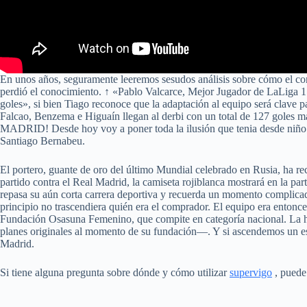
En unos años, seguramente leeremos sesudos análisis sobre cómo el cor
perdió el conocimiento. ↑ «Pablo Valcarce, Mejor Jugador de LaLiga 1
goles», si bien Tiago reconoce que la adaptación al equipo será clave p
Falcao, Benzema e Higuaín llegan al derbi con un total de 
MADRID! Desde hoy voy a poner toda la ilusión que tenia desde niño en
Santiago Bernabeu.
El portero, guante de oro del último Mundial celebrado en Rusia, ha re
partido contra el Real Madrid, la camiseta rojiblanca mostrará en la par
repasa su aún corta carrera deportiva y recuerda un momento complicado 
principio no trascendiera quién era el comprador. El equipo era entonc
Fundación Osasuna Femenino, que compite en categoría nacional. La his
planes originales al momento de su fundación—. Y si ascendemos un esca
Madrid.
Si tiene alguna pregunta sobre dónde y cómo utilizar
supervigo
, puede 