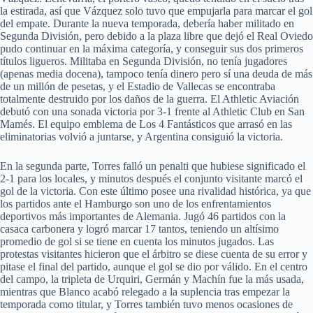
la estirada, así que Vázquez solo tuvo que empujarla para marcar el gol
del empate. Durante la nueva temporada, debería haber militado en
Segunda División, pero debido a la plaza libre que dejó el Real Oviedo
pudo continuar en la máxima categoría, y conseguir sus dos primeros
títulos ligueros. Militaba en Segunda División, no tenía jugadores
(apenas media docena), tampoco tenía dinero pero sí una deuda de más
de un millón de pesetas, y el Estadio de Vallecas se encontraba
totalmente destruido por los daños de la guerra. El Athletic Aviación
debutó con una sonada victoria por 3-1 frente al Athletic Club en San
Mamés. El equipo emblema de Los 4 Fantásticos que arrasó en las
eliminatorias volvió a juntarse, y Argentina consiguió la victoria.
En la segunda parte, Torres falló un penalti que hubiese significado el
2-1 para los locales, y minutos después el conjunto visitante marcó el
gol de la victoria. Con este último posee una rivalidad histórica, ya que
los partidos ante el Hamburgo son uno de los enfrentamientos
deportivos más importantes de Alemania. Jugó 46 partidos con la
casaca carbonera y logró marcar 17 tantos, teniendo un altísimo
promedio de gol si se tiene en cuenta los minutos jugados. Las
protestas visitantes hicieron que el árbitro se diese cuenta de su error y
pitase el final del partido, aunque el gol se dio por válido. En el centro
del campo, la tripleta de Urquiri, Germán y Machín fue la más usada,
mientras que Blanco acabó relegado a la suplencia tras empezar la
temporada como titular, y Torres también tuvo menos ocasiones de