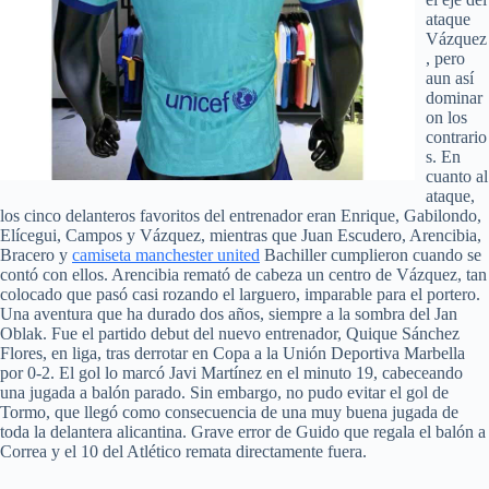
ataque
Vázquez
, pero
aun así
dominar
on los
contrario
s. En
cuanto al
ataque,
los cinco delanteros favoritos del entrenador eran Enrique, Gabilondo,
Elícegui, Campos y Vázquez, mientras que Juan Escudero, Arencibia,
Bracero y
camiseta manchester united
Bachiller cumplieron cuando se
contó con ellos. Arencibia remató de cabeza un centro de Vázquez, tan
colocado que pasó casi rozando el larguero, imparable para el portero.
Una aventura que ha durado dos años, siempre a la sombra del Jan
Oblak. Fue el partido debut del nuevo entrenador, Quique Sánchez
Flores, en liga, tras derrotar en Copa a la Unión Deportiva Marbella
por 0-2. El gol lo marcó Javi Martínez en el minuto 19, cabeceando
una jugada a balón parado. Sin embargo, no pudo evitar el gol de
Tormo, que llegó como consecuencia de una muy buena jugada de
toda la delantera alicantina. Grave error de Guido que regala el balón a
Correa y el 10 del Atlético remata directamente fuera.