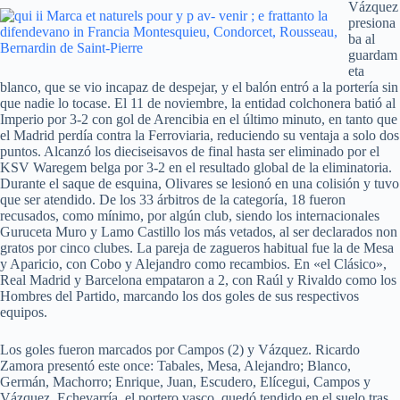
Vázquez
presiona
ba al
guardam
eta
blanco, que se vio incapaz de despejar, y el balón entró a la portería sin
que nadie lo tocase. El 11 de noviembre, la entidad colchonera batió al
Imperio por 3-2 con gol de Arencibia en el último minuto, en tanto que
el Madrid perdía contra la Ferroviaria, reduciendo su ventaja a solo dos
puntos. Alcanzó los dieciseisavos de final hasta ser eliminado por el
KSV Waregem belga por 3-2 en el resultado global de la eliminatoria.
Durante el saque de esquina, Olivares se lesionó en una colisión y tuvo
que ser atendido. De los 33 árbitros de la categoría, 18 fueron
recusados, como mínimo, por algún club, siendo los internacionales
Guruceta Muro y Lamo Castillo los más vetados, al ser declarados non
gratos por cinco clubes. La pareja de zagueros habitual fue la de Mesa
y Aparicio, con Cobo y Alejandro como recambios. En «el Clásico»,
Real Madrid y Barcelona empataron a 2, con Raúl y Rivaldo como los
Hombres del Partido, marcando los dos goles de sus respectivos
equipos.
Los goles fueron marcados por Campos (2) y Vázquez. Ricardo
Zamora presentó este once: Tabales, Mesa, Alejandro; Blanco,
Germán, Machorro; Enrique, Juan, Escudero, Elícegui, Campos y
Vázquez. Echevarría, el portero vasco, quedó tendido en el suelo tras