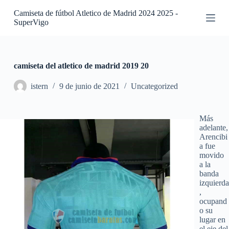
S
Camiseta de fútbol Atletico de Madrid 2024 2025 -
a
SuperVigo
l
t
a
r
a
camiseta del atletico de madrid 2019 20
l
c
istern
9 de junio de 2021
Uncategorized
o
n
t
Más
e
adelante,
n
Arencibi
i
a fue
d
movido
o
a la
banda
izquierda
,
ocupand
o su
lugar en
el eje del