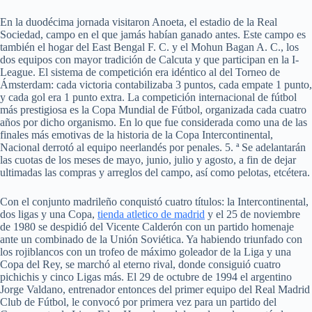
En la duodécima jornada visitaron Anoeta, el estadio de la Real
Sociedad, campo en el que jamás habían ganado antes. Este campo es
también el hogar del East Bengal F. C. y el Mohun Bagan A. C., los
dos equipos con mayor tradición de Calcuta y que participan en la I-
League. El sistema de competición era idéntico al del Torneo de
Ámsterdam: cada victoria contabilizaba 3 puntos, cada empate 1 punto,
y cada gol era 1 punto extra. La competición internacional de fútbol
más prestigiosa es la Copa Mundial de Fútbol, organizada cada cuatro
años por dicho organismo. En lo que fue considerada como una de las
finales más emotivas de la historia de la Copa Intercontinental,
Nacional derrotó al equipo neerlandés por penales. 5. ª Se adelantarán
las cuotas de los meses de mayo, junio, julio y agosto, a fin de dejar
ultimadas las compras y arreglos del campo, así como pelotas, etcétera.
Con el conjunto madrileño conquistó cuatro títulos: la Intercontinental,
dos ligas y una Copa,
tienda atletico de madrid
y el 25 de noviembre
de 1980 se despidió del Vicente Calderón con un partido homenaje
ante un combinado de la Unión Soviética. Ya habiendo triunfado con
los rojiblancos con un trofeo de máximo goleador de la Liga y una
Copa del Rey, se marchó al eterno rival, donde consiguió cuatro
pichichis y cinco Ligas más. El 29 de octubre de 1994 el argentino
Jorge Valdano, entrenador entonces del primer equipo del Real Madrid
Club de Fútbol, le convocó por primera vez para un partido del