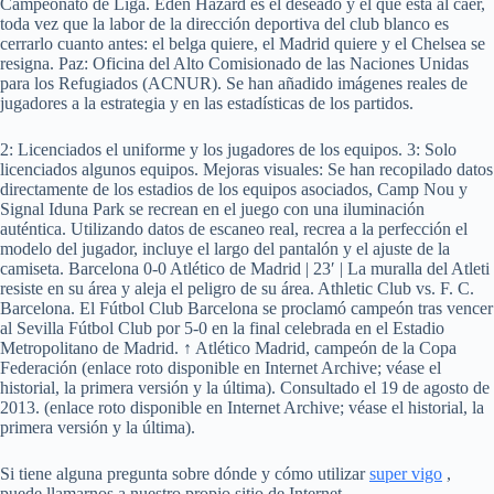
Campeonato de Liga. Eden Hazard es el deseado y el que está al caer,
toda vez que la labor de la dirección deportiva del club blanco es
cerrarlo cuanto antes: el belga quiere, el Madrid quiere y el Chelsea se
resigna. Paz: Oficina del Alto Comisionado de las Naciones Unidas
para los Refugiados (ACNUR). Se han añadido imágenes reales de
jugadores a la estrategia y en las estadísticas de los partidos.
2: Licenciados el uniforme y los jugadores de los equipos. 3: Solo
licenciados algunos equipos. Mejoras visuales: Se han recopilado datos
directamente de los estadios de los equipos asociados, Camp Nou y
Signal Iduna Park se recrean en el juego con una iluminación
auténtica. Utilizando datos de escaneo real, recrea a la perfección el
modelo del jugador, incluye el largo del pantalón y el ajuste de la
camiseta. Barcelona 0-0 Atlético de Madrid | 23′ | La muralla del Atleti
resiste en su área y aleja el peligro de su área. Athletic Club vs. F. C.
Barcelona. El Fútbol Club Barcelona se proclamó campeón tras vencer
al Sevilla Fútbol Club por 5-0 en la final celebrada en el Estadio
Metropolitano de Madrid. ↑ Atlético Madrid, campeón de la Copa
Federación (enlace roto disponible en Internet Archive; véase el
historial, la primera versión y la última). Consultado el 19 de agosto de
2013. (enlace roto disponible en Internet Archive; véase el historial, la
primera versión y la última).
Si tiene alguna pregunta sobre dónde y cómo utilizar
super vigo
,
puede llamarnos a nuestro propio sitio de Internet.