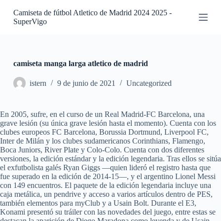
S
Camiseta de fútbol Atletico de Madrid 2024 2025 -
a
SuperVigo
l
t
a
r
a
camiseta manga larga atletico de madrid
l
c
istern
9 de junio de 2021
Uncategorized
o
n
t
En 2005, sufre, en el curso de un Real Madrid-FC Barcelona, una
e
grave lesión (su única grave lesión hasta el momento). Cuenta con los
n
clubes europeos FC Barcelona, Borussia Dortmund, Liverpool FC,
i
Inter de Milán y los clubes sudamericanos Corinthians, Flamengo,
d
Boca Juniors, River Plate y Colo-Colo. Cuenta con dos diferentes
o
versiones, la edición estándar y la edición legendaria. Tras ellos se sitúa
el exfutbolista galés Ryan Giggs —quien lideró el registro hasta que
fue superado en la edición de 2014-15—, y el argentino Lionel Messi
con 149 encuentros. El paquete de la edición legendaria incluye una
caja metálica, un pendrive y acceso a varios artículos dentro de PES,
también elementos para myClub y a Usain Bolt. Durante el E3,
Konami presentó su tráiler con las novedades del juego, entre estas se
destacan la aparición de Diego Maradona como leyenda y de Usain