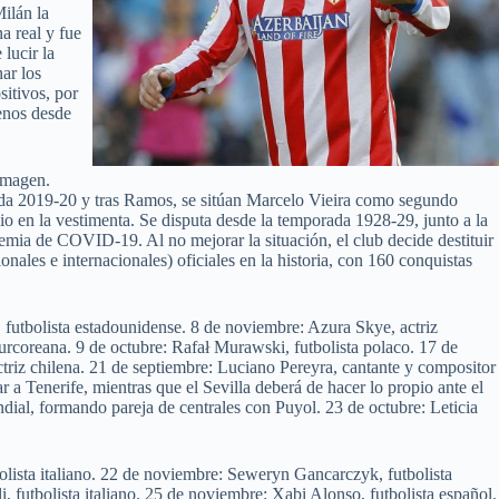
Milán la
a real y fue
lucir la
ar los
itivos, por
menos desde
imagen.
da 2019-20 y tras Ramos, se sitúan Marcelo Vieira como segundo
en la vestimenta. Se disputa desde la temporada 1928-29, junto a la
emia de COVID-19. Al no mejorar la situación, el club decide destituir
nales e internacionales) oficiales en la historia, con 160 conquistas
, futbolista estadounidense. 8 de noviembre: Azura Skye, actriz
urcoreana. 9 de octubre: Rafał Murawski, futbolista polaco. 17 de
ctriz chilena. 21 de septiembre: Luciano Pereyra, cantante y compositor
r a Tenerife, mientras que el Sevilla deberá de hacer lo propio ante el
ndial, formando pareja de centrales con Puyol. 23 de octubre: Leticia
tbolista italiano. 22 de noviembre: Seweryn Gancarczyk, futbolista
, futbolista italiano. 25 de noviembre: Xabi Alonso, futbolista español.