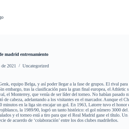
go
o de madrid entrenamiento
o de 2021
Uncategorized
nk, equipo Belga, y así poder llegar a la fase de grupos. El rival para
 embargo, tras la clasificación para la gran final europea, el Athletic s
val, el Monterrey, que venía de ser líder del torneo. No habían pasado n
de cabeza, adelantando a los visitantes en el marcador. Aunque el Ch
 minutos en la liga sin encajar un gol. En 1963, Latorre tuvo el honor
jiblanco, la 1989/90, logró un tanto histórico: el gol número 3000 del 
ados y el torneo está a tiro para que el Real Madrid gane el título. Un
pecie de acuerdo de ‘colaboración’ entre los dos clubes madrileños.