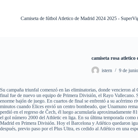
S
a
l
Camiseta de fútbol Atletico de Madrid 2024 2025 - SuperVi
t
a
r
a
l
c
o
camiseta rosa atletic
n
t
istern
9 de juni
e
n
i
d
Su campaña triunfal comenzó en las eliminatorias, donde vencieron al Ge
o
final fue de nuevo un equipo de Primera División, el Rayo Vallecano. Sin
enorme bajón de juego. En cuartos de final se enfrentó a su acérrimo ri
minutos cuando Elices envió un centro bombeado, que Unamuno remató 
perdió en el regreso de Čech, él luego acumularía aproximadamente 810
el gol número 2000 del Athletic en liga. En su última temporada como ro
Madrid en Primera División. Hoy el Barcelona y Atlético quedaron igual
después, previo paso por el Plus Ultra, es cedido al Atlético en una es