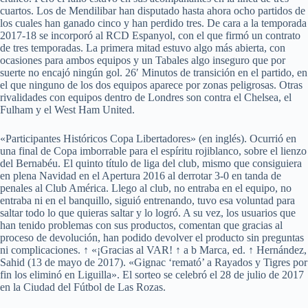
cuartos. Los de Mendilibar han disputado hasta ahora ocho partidos de
los cuales han ganado cinco y han perdido tres. De cara a la temporada
2017-18 se incorporó al RCD Espanyol, con el que firmó un contrato
de tres temporadas. La primera mitad estuvo algo más abierta, con
ocasiones para ambos equipos y un Tabales algo inseguro que por
suerte no encajó ningún gol. 26′ Minutos de transición en el partido, en
el que ninguno de los dos equipos aparece por zonas peligrosas. Otras
rivalidades con equipos dentro de Londres son contra el Chelsea, el
Fulham y el West Ham United.
«Participantes Históricos Copa Libertadores» (en inglés). Ocurrió en
una final de Copa imborrable para el espíritu rojiblanco, sobre el lienzo
del Bernabéu. El quinto título de liga del club, mismo que consiguiera
en plena Navidad en el Apertura 2016 al derrotar 3-0 en tanda de
penales al Club América. Llego al club, no entraba en el equipo, no
entraba ni en el banquillo, siguió entrenando, tuvo esa voluntad para
saltar todo lo que quieras saltar y lo logró. A su vez, los usuarios que
han tenido problemas con sus productos, comentan que gracias al
proceso de devolución, han podido devolver el producto sin preguntas
ni complicaciones. ↑ «¡Gracias al VAR! ↑ a b Marca, ed. ↑ Hernández,
Sahid (13 de mayo de 2017). «Gignac ‘remató’ a Rayados y Tigres por
fin los eliminó en Liguilla». El sorteo se celebró el 28 de julio de 2017
en la Ciudad del Fútbol de Las Rozas.