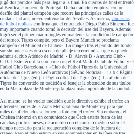
jugó dos partidos más para llegar a la final. En cuartos de final enfrentó
al Benfica, campeón de Portugal. Dicha tradición empieza con un
desfile del plantel campeón que recorre las principales calles de la
ciudad. ↑ «Luis, nuevo entrenador del Sevilla». Asimismo,
camisetas
de futbol replicas
confirma que el entrenador Diego Pablo Simeone fue
muy importante cuando tomó la decisión del irse del Bayern. Además
logró ser el primer cuadro inglés en mantener la condición de campeón
del torneo. Tigres compite, pero el Bayern Munich se proclama
campeón del Mundial de Clubes». La imagen tras el partido del fondo
sur sin butacas es otra escena de pillaje tercermundista que no puede
admitir el club Atlético de Madrid. • D. Alavés B • Amurrio Club •
C.D. ↑ Este récord lo comparte con el Real Madrid Club de Fútbol y el
Fútbol Club Barcelona. ↑ «‪Club de Fútbol Tigres de la Universidad
Autónoma de Nuevo León‬ archivos | SéUno Noticias». ↑ a b c Página
oficial de Tigres (ed.). ↑ Página oficial de Tigres (ed.). La afición de
Tigres ha convertido en tradición el festejar la obtención de sus títulos
en la Macroplaza de Monterrey, la plaza más importante de la ciudad.
Así mismo, se ha vuelto tradición que la directiva exhiba el trofeo en
diferentes partes de la Zona Metropolitana de Monterrey para que
miles de aficionados se tomen la foto con el trofeo. Sin embargo, el
Chelsea informó en un comunicado que Čech estaría fuera de las
canchas por tres meses, de acuerdo con el consejo médico sobre el
tiempo necesario para la recuperación completa de la fractura de
cráneo. Pero el fallo estuvo en sus acompañantes en la línea de tres