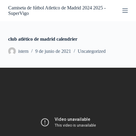
S
Camiseta de fútbol Atletico de Madrid 2024 2025 -
a
SuperVigo
l
t
a
r
a
club atlético de madrid calendrier
l
c
istern
9 de junio de 2021
Uncategorized
o
n
t
e
n
i
d
o