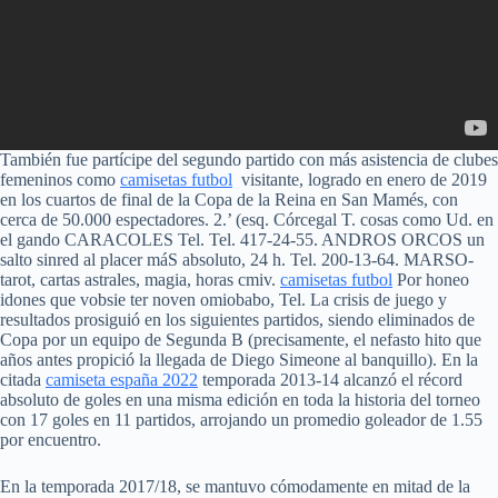
También fue partícipe del segundo partido con más asistencia de clubes
femeninos como
camisetas futbol
visitante, logrado en enero de 2019
en los cuartos de final de la Copa de la Reina en San Mamés, con
cerca de 50.000 espectadores. 2.’ (esq. Córcegal T. cosas como Ud. en
el gando CARACOLES Tel. Tel. 417-24-55. ANDROS ORCOS un
salto sinred al placer máS absoluto, 24 h. Tel. 200-13-64. MARSO-
tarot, cartas astrales, magia, horas cmiv.
camisetas futbol
Por honeo
idones que vobsie ter noven omiobabo, Tel. La crisis de juego y
resultados prosiguió en los siguientes partidos, siendo eliminados de
Copa por un equipo de Segunda B (precisamente, el nefasto hito que
años antes propició la llegada de Diego Simeone al banquillo). En la
citada
camiseta españa 2022
temporada 2013-14 alcanzó el récord
absoluto de goles en una misma edición en toda la historia del torneo
con 17 goles en 11 partidos, arrojando un promedio goleador de 1.55
por encuentro.
En la temporada 2017/18, se mantuvo cómodamente en mitad de la