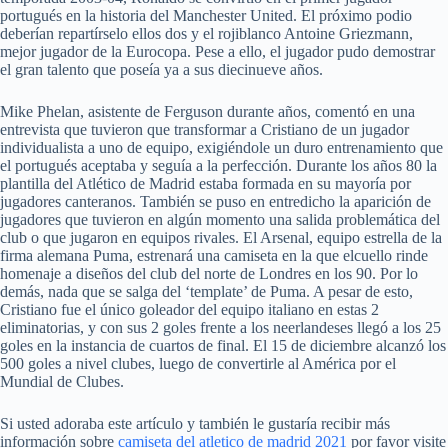
portugués en la historia del Manchester United. El próximo podio
deberían repartírselo ellos dos y el rojiblanco Antoine Griezmann,
mejor jugador de la Eurocopa. Pese a ello, el jugador pudo demostrar
el gran talento que poseía ya a sus diecinueve años.
Mike Phelan, asistente de Ferguson durante años, comentó en una
entrevista que tuvieron que transformar a Cristiano de un jugador
individualista a uno de equipo, exigiéndole un duro entrenamiento que
el portugués aceptaba y seguía a la perfección. Durante los años 80 la
plantilla del Atlético de Madrid estaba formada en su mayoría por
jugadores canteranos. También se puso en entredicho la aparición de
jugadores que tuvieron en algún momento una salida problemática del
club o que jugaron en equipos rivales. El Arsenal, equipo estrella de la
firma alemana Puma, estrenará una camiseta en la que elcuello rinde
homenaje a diseños del club del norte de Londres en los 90. Por lo
demás, nada que se salga del ‘template’ de Puma. A pesar de esto,
Cristiano fue el único goleador del equipo italiano en estas 2
eliminatorias, y con sus 2 goles frente a los neerlandeses llegó a los 25
goles en la instancia de cuartos de final. El 15 de diciembre alcanzó los
500 goles a nivel clubes, luego de convertirle al América por el
Mundial de Clubes.
Si usted adoraba este artículo y también le gustaría recibir más
información sobre
camiseta del atletico de madrid 2021
por favor visite