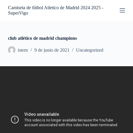
S
Camiseta de fútbol Atletico de Madrid 2024 2025 -
a
SuperVigo
l
t
a
r
a
club atlético de madrid champions
l
c
istern
9 de junio de 2021
Uncategorized
o
n
t
e
n
i
d
o