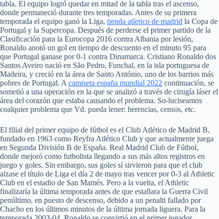
tabla. El equipo logró quedar en mitad de la tabla tras el ascenso,
donde permaneció durante tres temporadas. Antes de su primera
temporada el equipo ganó la Liga,
tienda atletico de madrid
la Copa de
Portugal y la Supercopa. Después de perderse el primer partido de la
Clasificación para la Eurocopa 2016 contra Albania por lesión,
Ronaldo anotó un gol en tiempo de descuento en el minuto 95 para
que Portugal ganase por 0-1 contra Dinamarca. Cristiano Ronaldo dos
Santos Aveiro nació en São Pedro, Funchal, en la isla portuguesa de
Madeira, y creció en la área de Santo António, uno de los barrios más
pobres de Portugal. A
camiseta españa mundial 2022
continuación, se
sometió a una operación en la que se analizó a través de cirugía láser el
área del corazón que estaba causando el problema. So-luciseamos
coalquier problema que Vd. pueda lener: herencias, censos, etc.
El filial del primer equipo de fútbol es el Club Atlético de Madrid B,
fundado en 1963 como Reyfra Atlético Club y que actualmente juega
en Segunda División B de España. Real Madrid Club de Fútbol,
donde mejoró como futbolista llegando a sus más altos registros en
juego y goles. Sin embargo, sus goles sí sirvieron para que el club
alzase el título de Liga el día 2 de mayo tras vencer por 0-3 al Athletic
Club en el estadio de San Mamés. Pero a la vuelta, el Athletic
finalizaría la última temporada antes de que estallara la Guerra Civil
penúltimo, en puesto de descenso, debido a un penalti fallado por
Chacho en los últimos minutos de la última jornada liguera. Para la
temporada 2003-04, Ronaldo se convirtió en el primer jugador