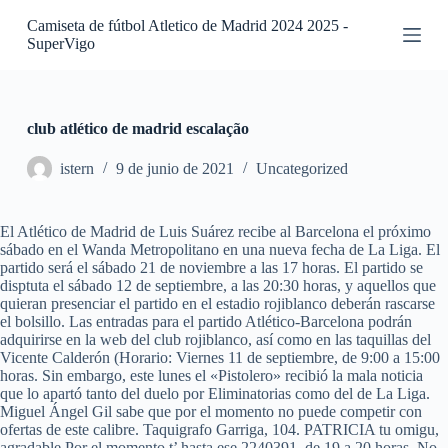
S
Camiseta de fútbol Atletico de Madrid 2024 2025 -
a
SuperVigo
l
t
a
r
a
club atlético de madrid escalação
l
c
istern
9 de junio de 2021
Uncategorized
o
n
t
El Atlético de Madrid de Luis Suárez recibe al Barcelona el próximo
e
sábado en el Wanda Metropolitano en una nueva fecha de La Liga. El
n
partido será el sábado 21 de noviembre a las 17 horas. El partido se
i
disptuta el sábado 12 de septiembre, a las 20:30 horas, y aquellos que
d
quieran presenciar el partido en el estadio rojiblanco deberán rascarse
o
el bolsillo. Las entradas para el partido Atlético-Barcelona podrán
adquirirse en la web del club rojiblanco, así como en las taquillas del
Vicente Calderón (Horario: Viernes 11 de septiembre, de 9:00 a 15:00
horas. Sin embargo, este lunes el «Pistolero» recibió la mala noticia
que lo apartó tanto del duelo por Eliminatorias como del de La Liga.
Miguel Ángel Gil sabe que por el momento no puede competir con
ofertas de este calibre. Taquigrafo Garriga, 104. PATRICIA tu omigu,
agradable Por el momento t’ hasta ese 2240391, de 19 a 20 horas. No