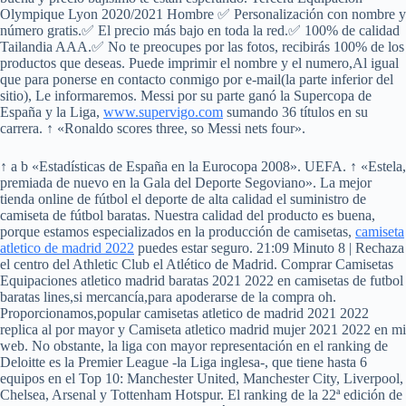
Olympique Lyon 2020/2021 Hombre ✅ Personalización con nombre y
número gratis.✅ El precio más bajo en toda la red.✅ 100% de calidad
Tailandia AAA.✅ No te preocupes por las fotos, recibirás 100% de los
productos que deseas. Puede imprimir el nombre y el numero,Al igual
que para ponerse en contacto conmigo por e-mail(la parte inferior del
sitio), Le informaremos. Messi por su parte ganó la Supercopa de
España y la Liga,
www.supervigo.com
sumando 36 títulos en su
carrera. ↑ «Ronaldo scores three, so Messi nets four».
↑ a b «Estadísticas de España en la Eurocopa 2008». UEFA. ↑ «Estela,
premiada de nuevo en la Gala del Deporte Segoviano». La mejor
tienda online de fútbol el deporte de alta calidad el suministro de
camiseta de fútbol baratas. Nuestra calidad del producto es buena,
porque estamos especializados en la producción de camisetas,
camiseta
atletico de madrid 2022
puedes estar seguro. 21:09 Minuto 8 | Rechaza
el centro del Athletic Club el Atlético de Madrid. Comprar Camisetas
Equipaciones atletico madrid baratas 2021 2022 en camisetas de futbol
baratas lines,si mercancía,para apoderarse de la compra oh.
Proporcionamos,popular camisetas atletico de madrid 2021 2022
replica al por mayor y Camiseta atletico madrid mujer 2021 2022 en mi
web. No obstante, la liga con mayor representación en el ranking de
Deloitte es la Premier League -la Liga inglesa-, que tiene hasta 6
equipos en el Top 10: Manchester United, Manchester City, Liverpool,
Chelsea, Arsenal y Tottenham Hotspur. El ranking de la 22ª edición de