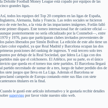
la Deloitte Football Money League está copado por equipos de las
cinco grandes ligas.
Así, todos los equipos del Top 20 compiten en las ligas de España,
Inglaterra, Alemania, Italia y Francia. Las redes sociales se hicieron
eco de este hecho, a la vista de las impactantes imágenes. Forlán falló
este primer disparo. Este torneo internacional fue de carácter oficial —
aunque posteriormente no sería oficializado por la Conmebol—, entre
1970 y 1976, para que participaran clubes invitados provenientes de
los países liberados por Simón Bolívar. La edición de este año tiene un
claro color español, ya que Real Madrid y Barcelona ocupan las dos
primeras posiciones del ranking de ingresos. Y está tercero solo tres
puntos por debajo de la Real Sociedad, que lidera La Liga con dos
partidos más que el colchonero. El Atlético, por su parte, es el único
invicto que queda en el torneo tras siete partidos. El Barcelona llegará
al partido necesitado de sumar de a tres, luego de haber perdido dos de
los siete juegos que lleva en La Liga. Además el Barcelona se
proclamó campeón de Europa contando entre sus filas con siete
canteranos titulares en la final.
Cuando le gustó este artículo informativo y le gustaría recibir detalles
sobre
supervigo
por favor visite nuestro sitio web.