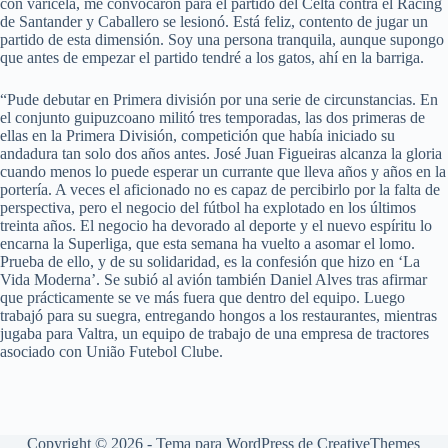
con varicela, me convocaron para el partido del Celta contra el Racing
de Santander y Caballero se lesionó. Está feliz, contento de jugar un
partido de esta dimensión. Soy una persona tranquila, aunque supongo
que antes de empezar el partido tendré a los gatos, ahí en la barriga.
“Pude debutar en Primera división por una serie de circunstancias. En
el conjunto guipuzcoano militó tres temporadas, las dos primeras de
ellas en la Primera División, competición que había iniciado su
andadura tan solo dos años antes. José Juan Figueiras alcanza la gloria
cuando menos lo puede esperar un currante que lleva años y años en la
portería. A veces el aficionado no es capaz de percibirlo por la falta de
perspectiva, pero el negocio del fútbol ha explotado en los últimos
treinta años. El negocio ha devorado al deporte y el nuevo espíritu lo
encarna la Superliga, que esta semana ha vuelto a asomar el lomo.
Prueba de ello, y de su solidaridad, es la confesión que hizo en ‘La
Vida Moderna’. Se subió al avión también Daniel Alves tras afirmar
que prácticamente se ve más fuera que dentro del equipo. Luego
trabajó para su suegra, entregando hongos a los restaurantes, mientras
jugaba para Valtra, un equipo de trabajo de una empresa de tractores
asociado con União Futebol Clube.
Copyright © 2026 - Tema para WordPress de
CreativeThemes