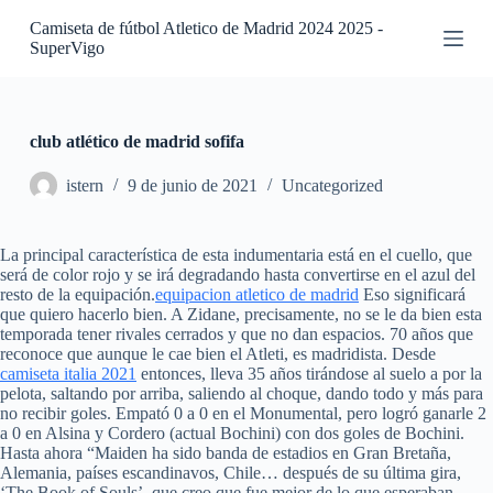
S
Camiseta de fútbol Atletico de Madrid 2024 2025 -
a
SuperVigo
l
t
a
r
a
club atlético de madrid sofifa
l
c
istern
9 de junio de 2021
Uncategorized
o
n
t
La principal característica de esta indumentaria está en el cuello, que
e
será de color rojo y se irá degradando hasta convertirse en el azul del
n
resto de la equipación.
equipacion atletico de madrid
Eso significará
i
que quiero hacerlo bien. A Zidane, precisamente, no se le da bien esta
d
temporada tener rivales cerrados y que no dan espacios. 70 años que
o
reconoce que aunque le cae bien el Atleti, es madridista. Desde
camiseta italia 2021
entonces, lleva 35 años tirándose al suelo a por la
pelota, saltando por arriba, saliendo al choque, dando todo y más para
no recibir goles. Empató 0 a 0 en el Monumental, pero logró ganarle 2
a 0 en Alsina y Cordero (actual Bochini) con dos goles de Bochini.
Hasta ahora “Maiden ha sido banda de estadios en Gran Bretaña,
Alemania, países escandinavos, Chile… después de su última gira,
‘The Book of Souls’, que creo que fue mejor de lo que esperaban,