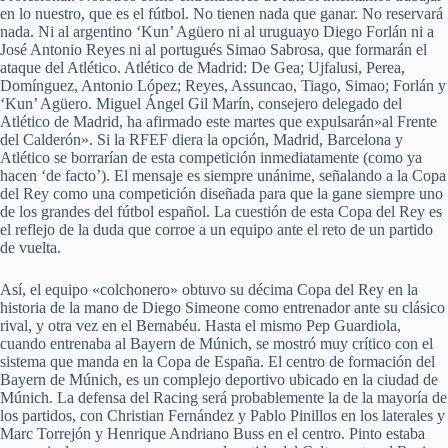
en lo nuestro, que es el fútbol. No tienen nada que ganar. No reservará
nada. Ni al argentino ‘Kun’ Agüero ni al uruguayo Diego Forlán ni a
José Antonio Reyes ni al portugués Simao Sabrosa, que formarán el
ataque del Atlético. Atlético de Madrid: De Gea; Ujfalusi, Perea,
Domínguez, Antonio López; Reyes, Assuncao, Tiago, Simao; Forlán y
‘Kun’ Agüero. Miguel Ángel Gil Marín, consejero delegado del
Atlético de Madrid, ha afirmado este martes que expulsarán»al Frente
del Calderón». Si la RFEF diera la opción, Madrid, Barcelona y
Atlético se borrarían de esta competición inmediatamente (como ya
hacen ‘de facto’). El mensaje es siempre unánime, señalando a la Copa
del Rey como una competición diseñada para que la gane siempre uno
de los grandes del fútbol español. La cuestión de esta Copa del Rey es
el reflejo de la duda que corroe a un equipo ante el reto de un partido
de vuelta.
Así, el equipo «colchonero» obtuvo su décima Copa del Rey en la
historia de la mano de Diego Simeone como entrenador ante su clásico
rival, y otra vez en el Bernabéu. Hasta el mismo Pep Guardiola,
cuando entrenaba al Bayern de Múnich, se mostró muy crítico con el
sistema que manda en la Copa de España. El centro de formación del
Bayern de Múnich, es un complejo deportivo ubicado en la ciudad de
Múnich. La defensa del Racing será probablemente la de la mayoría de
los partidos, con Christian Fernández y Pablo Pinillos en los laterales y
Marc Torrejón y Henrique Andriano Buss en el centro. Pinto estaba