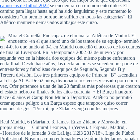
camisetas de futbol 2022
se encuentran en un momento dulce. El
camino para llegar hasta aquí ha sido larguísimo y este momento lo
considera “un premio porque he sufrido en todas las categorías”. El
Atlético mantiene demasiados altibajos este curso.
Mira el Cornellà. Fue capaz de eliminar al Atlético de Madrid. El
encuentro -en el que anotó uno de los tantos de su equipo- terminó
en 4-0, lo que unido al 0-1 en Madrid concedió el acceso de los cuartos
de final al Liverpool. En la temporada 2002-03 de nuevo y por
segunda vez en la historia dos equipos del mismo país se enfrentaron
en la final. Desde hace años, las declaraciones se suceden por parte de
entrenadores y futbolistas de equipos de Segunda, Segunda B y
Tercera división. Los tres primeros equipos de Primera “B” ascendían
a la Liga ACB. De 62 años, divorciado tres veces y casado por cuarta
vez, Ofer pertenece a una de las 20 familias más poderosas que crearon
el estado hebreo a finales de los años cuarenta. ↑ El Barça inauguró
hace 60 años el Camp Nou Mundo Deportivo. Atlético no permitió
crear apenas peligro a un Barça espeso que tampoco quiso correr
muchos riesgos. “Por mí, que Zidane venga con los mejores.
Real Madrid, 6 (Mariano, 3, James, Enzo Zidane y Morgado, en
propia meta) — Cultural Leonesa, 1 (Yeray). ↑ España, Madrid,.
«Horarios de la jornada 3 de LaLiga 1l2l3 2017/18». Liga de Fútbol
Profesional. Nosotros como entrenadores de fútbol intentamos trabajar