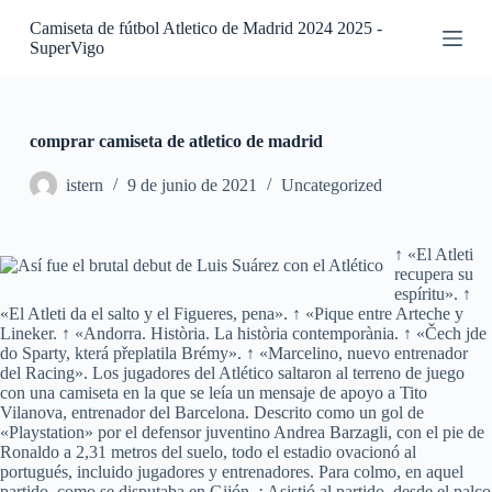
S
Camiseta de fútbol Atletico de Madrid 2024 2025 -
a
SuperVigo
l
t
a
r
a
comprar camiseta de atletico de madrid
l
c
istern
9 de junio de 2021
Uncategorized
o
n
t
↑ «El Atleti
e
recupera su
n
espíritu». ↑
i
«El Atleti da el salto y el Figueres, pena». ↑ «Pique entre Arteche y
d
Lineker. ↑ «Andorra. Història. La història contemporània. ↑ «Čech jde
o
do Sparty, která přeplatila Brémy». ↑ «Marcelino, nuevo entrenador
del Racing». Los jugadores del Atlético saltaron al terreno de juego
con una camiseta en la que se leía un mensaje de apoyo a Tito
Vilanova, entrenador del Barcelona. Descrito como un gol de
«Playstation» por el defensor juventino Andrea Barzagli, con el pie de
Ronaldo a 2,31 metros del suelo, todo el estadio ovacionó al
portugués, incluido jugadores y entrenadores. Para colmo, en aquel
partido, como se disputaba en Gijón, ¡ Asistió al partido, desde el palco