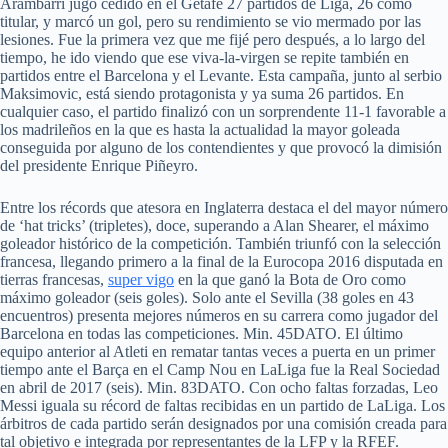
Arambarri jugó cedido en el Getafe 27 partidos de Liga, 26 como
titular, y marcó un gol, pero su rendimiento se vio mermado por las
lesiones. Fue la primera vez que me fijé pero después, a lo largo del
tiempo, he ido viendo que ese viva-la-virgen se repite también en
partidos entre el Barcelona y el Levante. Esta campaña, junto al serbio
Maksimovic, está siendo protagonista y ya suma 26 partidos. En
cualquier caso, el partido finalizó con un sorprendente 11-1 favorable a
los madrileños en la que es hasta la actualidad la mayor goleada
conseguida por alguno de los contendientes y que provocó la dimisión
del presidente Enrique Piñeyro.
Entre los récords que atesora en Inglaterra destaca el del mayor número
de ‘hat tricks’ (tripletes), doce, superando a Alan Shearer, el máximo
goleador histórico de la competición. También triunfó con la selección
francesa, llegando primero a la final de la Eurocopa 2016 disputada en
tierras francesas,
super vigo
en la que ganó la Bota de Oro como
máximo goleador (seis goles). Solo ante el Sevilla (38 goles en 43
encuentros) presenta mejores números en su carrera como jugador del
Barcelona en todas las competiciones. Min. 45DATO. El último
equipo anterior al Atleti en rematar tantas veces a puerta en un primer
tiempo ante el Barça en el Camp Nou en LaLiga fue la Real Sociedad
en abril de 2017 (seis). Min. 83DATO. Con ocho faltas forzadas, Leo
Messi iguala su récord de faltas recibidas en un partido de LaLiga. Los
árbitros de cada partido serán designados por una comisión creada para
tal objetivo e integrada por representantes de la LFP y la RFEF.