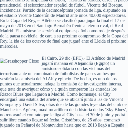
presidencial, el seleccionador español de fútbol, Vicente del Bosque.
Incidencias: Partido de la decimoséptima jornada de liga, disputado en
el estadio Vicente Calderón de Madrid ante unos 40.000 espectadores.
En la Copa del Rey, el Atlético se clasificó para jugar la final el 17 de
mayo de 2013 en el Santiago Bernabéu frente al eterno rival, el Real
Madrid. El amistoso le servirá al equipo español como rodaje después
de la pausa navideña, de cara a su próximo compromiso de la Copa del
Rey, la ida de los octavos de final que jugará ante el Lleida el próximo
miércoles.
El Cairo, 29 dic (EFE).- El Atlético de Madrid
jugará mañana en Alejandría (Egipto) un
amistoso solidario con las víctimas del
terrorismo ante un combinado de futbolistas de países árabes que
vestirán la camiseta del Al Ahly egipcio. De hecho, es uno de los
puntos que actualmente indaga la comisión de investigación interna,
que trata de averiguar cómo y a quién compraron las entradas los
Riazor Blues que llegaron a Madrid. Como homenaje, el City
encargará una estatua del ariete que se ubicará junto a las de Vincent
Kompany y David Silva, otras dos de las grandes leyendas del club de
Manchester. Agüero, máximo artillero de la historia de los ‘Sky Blues’,
no renovará el contrato que le liga al City hasta el 30 de junio y podrá
salir libre cuando llegue tal fecha. Cristóforo, de 25 años, comenzó
jugando en Peñarol de Montevideo hasta que en 2013 llegó a España