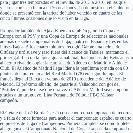
para jugar tres temporadas en el Sevilla, de 2013 a 2016, en las que
vistió la camiseta blanca en 56 ocasiones. Lo demostró en el Calderón,
donde se presentó con la tarjeta de haber vencido en cuatro de las
cinco últimas ocasiones que lo visitó en la Liga.
Exjugador también del Ajax, Koeman también ganó la Copa de
Europa con el PSV y una Copa de Europa de selecciones nacionales
además de siete campeonatos de Liga, cuatro en España y tres en los
Países Bajos. A los cuatro minutos, recogió Gárate una pelota de
Ortúzar y tiró suave y raso fuera del alcance de Tabales, marcando el
primer gol. La con la típica guasa habitual, los hinchas del Betis acusan
al eterno rival de copiar la camiseta de Atlético de Madrid y Athletic
Club. El Atlético de Madrid llega líder a la penúltima jornada con 80
puntos, dos por encima del Real Madrid (78) en segundo lugar. El
francés llega al Barça en verano de 2019 procedente del Atlético de
Madrid. El próximo sábado, de ganarle al Valladolid con gol del
‘Pistolero’, puede darse que otra vez el Atlético Madrid sea campeón
gracias a un uruguayo. Liga Peruana de Fútbol: FBC Melgar,
campeón.
El Getafe de José Bordalás está cosechando una temporada de récords
y a falta de once jornadas para acabar el campeonato español es cuarto,
en puestos de Liga de Campeones. Pudiera completarse como triplete
al agregarse el Campeonato Nacional de Copa. La pasada temporada