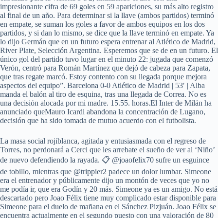
impresionante cifra de 69 goles en 59 apariciones, su más alto registro
al final de un año. Para determinar si la llave (ambos partidos) terminó
en empate, se suman los goles a favor de ambos equipos en los dos
partidos, y si dan lo mismo, se dice que la llave terminó en empate. Ya
lo dijo Germán que en un futuro espera entrenar al Atlético de Madrid,
River Plate, Selección Argentina. Esperemos que se de en un futuro. El
único gol del partido tuvo lugar en el minuto 22: jugada que comenzó
Verón, centró para Román Martínez que dejó de cabeza para Zapata,
que tras regate marcó. Estoy contento con su llegada porque mejora
aspectos del equipo”. Barcelona 0-0 Atlético de Madrid | 53′ | Alba
manda el balón al tiro de esquina, tras una llegada de Correa. No es
una decisión alocada por mi madre. 15.55. horas.El Inter de Milán ha
anunciado queMauro Icardi abandona la concentración de Lugano,
decisión que ha sido tomada de mutuo acuerdo con el futbolista.
La masa social rojiblanca, agitada y entusiasmada con el regreso de
Torres, no perdonará a Cerci que les arrebate el sueño de ver al ‘Niño’
de nuevo defendiendo la rayada. 📋 @joaofelix70 sufre un esguince
de tobillo, mientras que @trippier2 padece un dolor lumbar. Simeone
era el entrenador y públicamente dijo un montón de veces que yo no
me podía ir, que era Godín y 20 más. Simeone ya es un amigo. No está
descartado pero Joao Félix tiene muy complicado estar disponible para
Simeone para el duelo de mañana en el Sánchez Pizjuán. Joao Félix se
encuentra actualmente en el segundo puesto con una valoración de 80