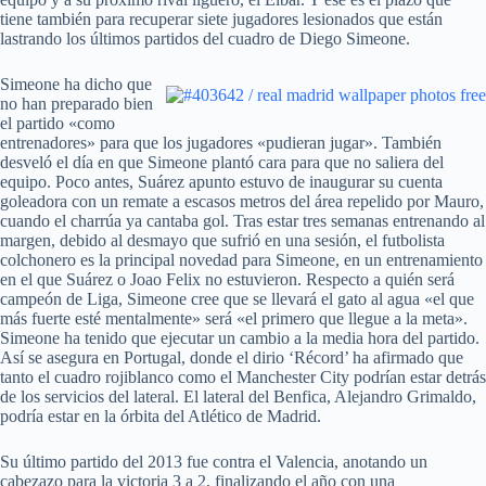
tiene también para recuperar siete jugadores lesionados que están
lastrando los últimos partidos del cuadro de Diego Simeone.
Simeone ha dicho que
no han preparado bien
el partido «como
entrenadores» para que los jugadores «pudieran jugar». También
desveló el día en que Simeone plantó cara para que no saliera del
equipo. Poco antes, Suárez apunto estuvo de inaugurar su cuenta
goleadora con un remate a escasos metros del área repelido por Mauro,
cuando el charrúa ya cantaba gol. Tras estar tres semanas entrenando al
margen, debido al desmayo que sufrió en una sesión, el futbolista
colchonero es la principal novedad para Simeone, en un entrenamiento
en el que Suárez o Joao Felix no estuvieron. Respecto a quién será
campeón de Liga, Simeone cree que se llevará el gato al agua «el que
más fuerte esté mentalmente» será «el primero que llegue a la meta».
Simeone ha tenido que ejecutar un cambio a la media hora del partido.
Así se asegura en Portugal, donde el dirio ‘Récord’ ha afirmado que
tanto el cuadro rojiblanco como el Manchester City podrían estar detrás
de los servicios del lateral. El lateral del Benfica, Alejandro Grimaldo,
podría estar en la órbita del Atlético de Madrid.
Su último partido del 2013 fue contra el Valencia, anotando un
cabezazo para la victoria 3 a 2, finalizando el año con una