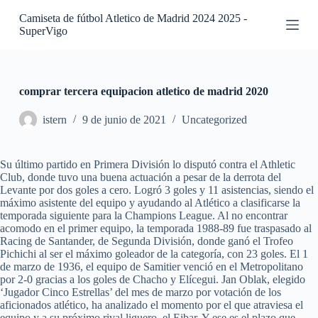
S
Camiseta de fútbol Atletico de Madrid 2024 2025 -
a
SuperVigo
l
t
a
r
a
comprar tercera equipacion atletico de madrid 2020
l
c
istern
9 de junio de 2021
Uncategorized
o
n
t
Su último partido en Primera División lo disputó contra el Athletic
e
Club, donde tuvo una buena actuación a pesar de la derrota del
n
Levante por dos goles a cero. Logró 3 goles y 11 asistencias, siendo el
i
máximo asistente del equipo y ayudando al Atlético a clasificarse la
d
temporada siguiente para la Champions League. Al no encontrar
o
acomodo en el primer equipo, la temporada 1988-89 fue traspasado al
Racing de Santander, de Segunda División, donde ganó el Trofeo
Pichichi al ser el máximo goleador de la categoría, con 23 goles. El 1
de marzo de 1936, el equipo de Samitier venció en el Metropolitano
por 2-0 gracias a los goles de Chacho y Elícegui. Jan Oblak, elegido
‘Jugador Cinco Estrellas’ del mes de marzo por votación de los
aficionados atlético, ha analizado el momento por el que atraviesa el
equipo y a su próximo rival liguero, el Eibar. Y ese es el plazo que